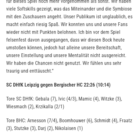
für dieses Spiel noch mehr vorgenommen als sonst. Wir haben
viele Softskills gezeigt, was das Miteinander und die Symbiose
mit den Zuschauern angeht. Unser Publikum ist unglaublich, es
macht einfach riesig Spaß. Wir konnten uns und unsere Fans
wieder nicht mit Punkten belohnen. Ich bin vor dem Spiel
felsenfest davon ausgegangen, dass wir diesen Bock heute
umstoßen können, jedoch hat alleine unsere Bereitschaft,
unsere Einstellung und unsere Mentalität nicht ausgereicht.
Wir haben die Chancen nicht genutzt. Wir fühlen uns sehr
traurig und enttäuscht.“
SC DHfK Leipzig gegen Bergischer HC 22:26 (10:14)
Tore SC DHfK: Gebala (7), Ivic (4/3), Mamic (4), Witzke (3),
Wiesmach (2), Krzikalla (2/1)
Tore BHC: Arnesson (7/4), Boomhouwer (6), Schmidt (4), Fraatz
(3), Stutzke (3), Darj (2), Nikolaisen (1)