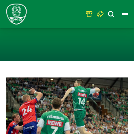
Search
for:
SC DHFK LEIPZI