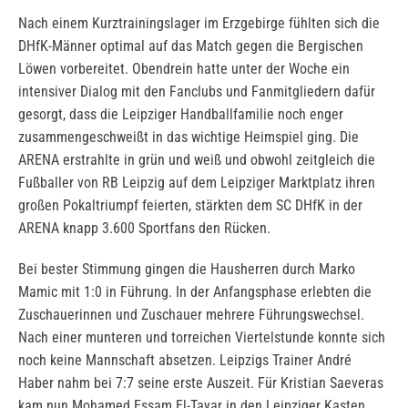
Nach einem Kurztrainingslager im Erzgebirge fühlten sich die
DHfK-Männer optimal auf das Match gegen die Bergischen
Löwen vorbereitet. Obendrein hatte unter der Woche ein
intensiver Dialog mit den Fanclubs und Fanmitgliedern dafür
gesorgt, dass die Leipziger Handballfamilie noch enger
zusammengeschweißt in das wichtige Heimspiel ging. Die
ARENA erstrahlte in grün und weiß und obwohl zeitgleich die
Fußballer von RB Leipzig auf dem Leipziger Marktplatz ihren
großen Pokaltriumpf feierten, stärkten dem SC DHfK in der
ARENA knapp 3.600 Sportfans den Rücken.
Bei bester Stimmung gingen die Hausherren durch Marko
Mamic mit 1:0 in Führung. In der Anfangsphase erlebten die
Zuschauerinnen und Zuschauer mehrere Führungswechsel.
Nach einer munteren und torreichen Viertelstunde konnte sich
noch keine Mannschaft absetzen. Leipzigs Trainer André
Haber nahm bei 7:7 seine erste Auszeit. Für Kristian Saeveras
kam nun Mohamed Essam El-Tayar in den Leipziger Kasten.