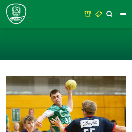
Search
for:
U17 – DM-FINA