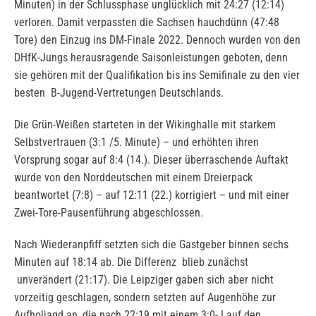
Minuten) in der Schlussphase unglücklich mit 24:27 (12:14)
verloren. Damit verpassten die Sachsen hauchdünn (47:48
Tore) den Einzug ins DM-Finale 2022. Dennoch wurden von den
DHfK-Jungs herausragende Saisonleistungen geboten, denn
sie gehören mit der Qualifikation bis ins Semifinale zu den vier
besten B-Jugend-Vertretungen Deutschlands.
Die Grün-Weißen starteten in der Wikinghalle mit starkem
Selbstvertrauen (3:1 /5. Minute) – und erhöhten ihren
Vorsprung sogar auf 8:4 (14.). Dieser überraschende Auftakt
wurde von den Norddeutschen mit einem Dreierpack
beantwortet (7:8) – auf 12:11 (22.) korrigiert – und mit einer
Zwei-Tore-Pausenführung abgeschlossen.
Nach Wiederanpfiff setzten sich die Gastgeber binnen sechs
Minuten auf 18:14 ab. Die Differenz blieb zunächst
unverändert (21:17). Die Leipziger gaben sich aber nicht
vorzeitig geschlagen, sondern setzten auf Augenhöhe zur
Aufholjagd an, die nach 22:19 mit einem 3:0- Lauf den