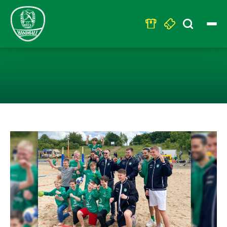
Search
for:
650 BESUCHER*