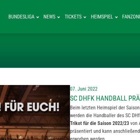
BUNDESLIGA
NEWS
TICKETS
HEIMSPIEL
FANZON
SC DHFK HANDB
07. Juni 2022
SC DHFK HANDBALL PRÄ
Beim letzten Heimspiel der Saiso
werden die Handballer des SC DHf
Trikot für die Saison 2022/23
von 
präsentiert und kann anschließend
erworben werden.