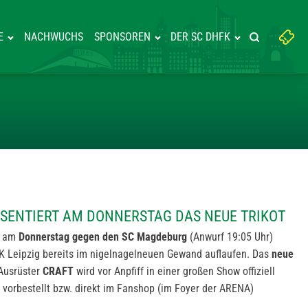
Suchbegriff
E
NACHWUCHS
SPONSOREN
DER SC DHFK
Suche starte
eingeben:
ALL PRÄSENTIERT AM DONNERS
SENTIERT AM DONNERSTAG DAS NEUE TRIKOT
n am
Donnerstag gegen den SC Magdeburg
(Anwurf 19:05 Uhr)
K Leipzig bereits im nigelnagelneuen Gewand auflaufen. Das
neue
Ausrüster
CRAFT
wird vor Anpfiff in einer großen Show offiziell
 vorbestellt bzw. direkt im Fanshop (im Foyer der ARENA)