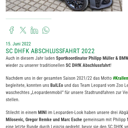
15. Juni 2022
SC DHFK ABSCHLUSSFAHRT 2022
Auch in diesem Jahr laden
Sportkoordinator Philipp Müller & BMW
wieder zu unserer traditionellen
SC DHfK Abschlussfahrt
!
Nachdem uns in der gesamten Saison 2021/22 das Motto
#Kralle
begleitete, konnten uns
BalLEo
und das Team Leopard vom Zoo Le
waschechtes „Leopardenmobil“ für unsere Stadtrundfahren zur Ve
stellen.
Stilecht in einem
MINI
im Leoparden-Look haben unsere drei Abg
Milosevic, Gregor Remke und Marc Esche
gemeinsam mit Philipp 
eine letzte Runde durch Leipzig gedreht, bevor sie den SC DHfK v