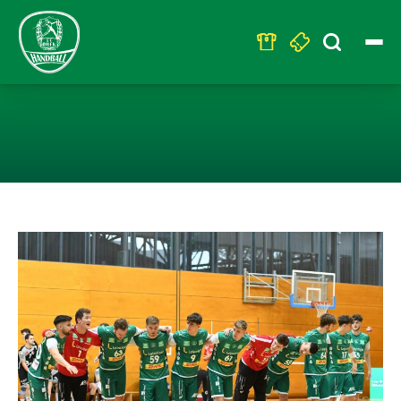
Search
for:
KADER FÜR U23