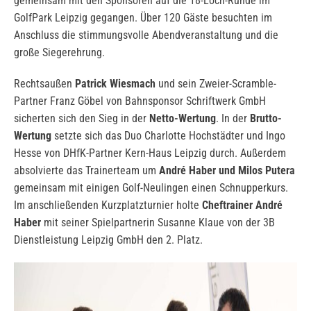
gemeinsam mit den Sponsoren auf die 18-Loch-Runde im
GolfPark Leipzig gegangen. Über 120 Gäste besuchten im
Anschluss die stimmungsvolle Abendveranstaltung und die
große Siegerehrung.
Rechtsaußen
Patrick Wiesmach
und sein Zweier-Scramble-
Partner Franz Göbel von Bahnsponsor Schriftwerk GmbH
sicherten sich den Sieg in der
Netto-Wertung
. In der
Brutto-
Wertung
setzte sich das Duo Charlotte Hochstädter und Ingo
Hesse von DHfK-Partner Kern-Haus Leipzig durch. Außerdem
absolvierte das Trainerteam um
André Haber und Milos Putera
gemeinsam mit einigen Golf-Neulingen einen Schnupperkurs.
Im anschließenden Kurzplatzturnier holte
Cheftrainer André
Haber
mit seiner Spielpartnerin Susanne Klaue von der 3B
Dienstleistung Leipzig GmbH den 2. Platz.