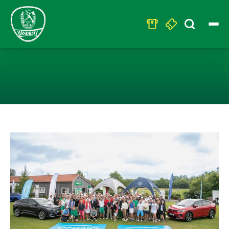
Search
for:
8. SC DHFK GO