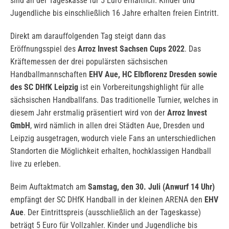
sind an der Tageskasse für 5 Euro erhältlich. Kinder und
Jugendliche bis einschließlich 16 Jahre erhalten freien Eintritt.
Direkt am darauffolgenden Tag steigt dann das
Eröffnungsspiel des
Arroz Invest Sachsen Cups 2022
. Das
Kräftemessen der drei populärsten sächsischen
Handballmannschaften
EHV Aue, HC Elbflorenz Dresden sowie
des SC DHfK Leipzig
ist ein Vorbereitungshighlight für alle
sächsischen Handballfans. Das traditionelle Turnier, welches in
diesem Jahr erstmalig präsentiert wird von der
Arroz Invest
GmbH
, wird nämlich in allen drei Städten Aue, Dresden und
Leipzig ausgetragen, wodurch viele Fans an unterschiedlichen
Standorten die Möglichkeit erhalten, hochklassigen Handball
live zu erleben.
Beim Auftaktmatch am
Samstag, den 30. Juli (Anwurf 14 Uhr)
empfängt der SC DHfK Handball in der kleinen ARENA den
EHV
Aue
. Der Eintrittspreis (ausschließlich an der Tageskasse)
beträgt 5 Euro für Vollzahler. Kinder und Jugendliche bis