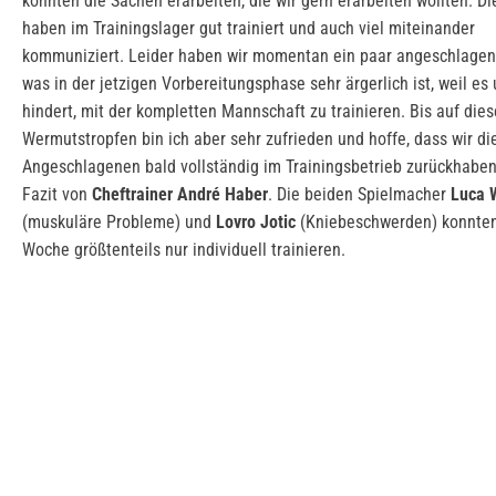
konnten die Sachen erarbeiten, die wir gern erarbeiten wollten. D
haben im Trainingslager gut trainiert und auch viel miteinander
kommuniziert. Leider haben wir momentan ein paar angeschlagene
was in der jetzigen Vorbereitungsphase sehr ärgerlich ist, weil es
hindert, mit der kompletten Mannschaft zu trainieren. Bis auf die
Wermutstropfen bin ich aber sehr zufrieden und hoffe, dass wir di
Angeschlagenen bald vollständig im Trainingsbetrieb zurückhaben
Fazit von
Cheftrainer André Haber
. Die beiden Spielmacher
Luca 
(muskuläre Probleme) und
Lovro Jotic
(Kniebeschwerden) konnten
Woche größtenteils nur individuell trainieren.