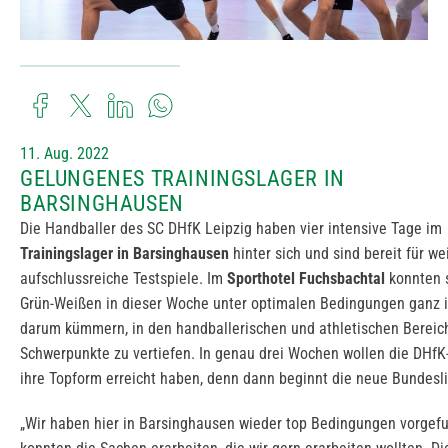
11. Aug. 2022
GELUNGENES TRAININGSLAGER IN
BARSINGHAUSEN
Die Handballer des SC DHfK Leipzig haben vier intensive Tage im
Trainingslager in Barsinghausen
hinter sich und sind bereit für we
aufschlussreiche Testspiele. Im
Sporthotel Fuchsbachtal
konnten s
Grün-Weißen in dieser Woche unter optimalen Bedingungen ganz i
darum kümmern, in den handballerischen und athletischen Bereic
Schwerpunkte zu vertiefen. In genau drei Wochen wollen die DHf
ihre Topform erreicht haben, denn dann beginnt die neue Bundesl
„Wir haben hier in Barsinghausen wieder top Bedingungen vorgef