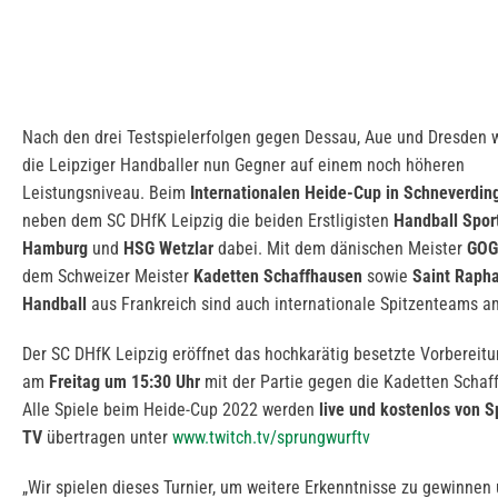
Nach den drei Testspielerfolgen gegen Dessau, Aue und Dresden 
die Leipziger Handballer nun Gegner auf einem noch höheren
Leistungsniveau. Beim
Internationalen Heide-Cup in Schneverdin
neben dem SC DHfK Leipzig die beiden Erstligisten
Handball Spor
Hamburg
und
HSG Wetzlar
dabei. Mit dem dänischen Meister
GOG
dem Schweizer Meister
Kadetten Schaffhausen
sowie
Saint Rapha
Handball
aus Frankreich sind auch internationale Spitzenteams am
Der SC DHfK Leipzig eröffnet das hochkarätig besetzte Vorbereitu
am
Freitag um 15:30 Uhr
mit der Partie gegen die Kadetten Schaf
Alle Spiele beim Heide-Cup 2022 werden
live und kostenlos von
S
TV
übertragen unter
www.twitch.tv/sprungwurftv
„Wir spielen dieses Turnier, um weitere Erkenntnisse zu gewinnen