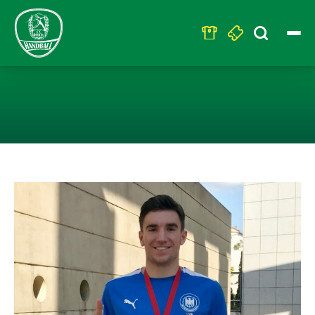
Search
for:
NILS GREILICH