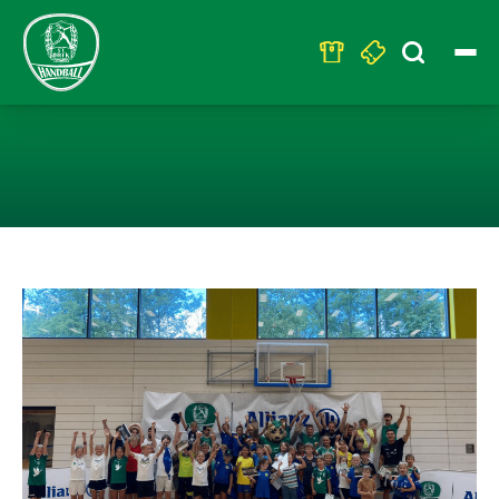
Search
for:
„SC DHFK HAND