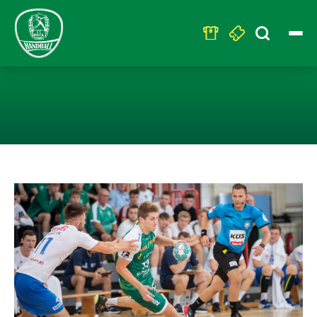
Search
for:
SC DHFK FEIERT