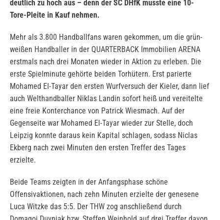
deutlich zu hoch aus – denn der SC DHfK musste eine 10-
Tore-Pleite in Kauf nehmen.
Mehr als 3.800 Handballfans waren gekommen, um die grün-
weißen Handballer in der QUARTERBACK Immobilien ARENA
erstmals nach drei Monaten wieder in Aktion zu erleben. Die
erste Spielminute gehörte beiden Torhütern. Erst parierte
Mohamed El-Tayar den ersten Wurfversuch der Kieler, dann lief
auch Welthandballer Niklas Landin sofort heiß und vereitelte
eine freie Konterchance von Patrick Wiesmach. Auf der
Gegenseite war Mohamed El-Tayar wieder zur Stelle, doch
Leipzig konnte daraus kein Kapital schlagen, sodass Niclas
Ekberg nach zwei Minuten den ersten Treffer des Tages
erzielte.
Beide Teams zeigten in der Anfangsphase schöne
Offensivaktionen, nach zehn Minuten erzielte der genesene
Luca Witzke das 5:5. Der THW zog anschließend durch
Domagoj Duvnjak bzw. Steffen Weinhold auf drei Treffer davon.