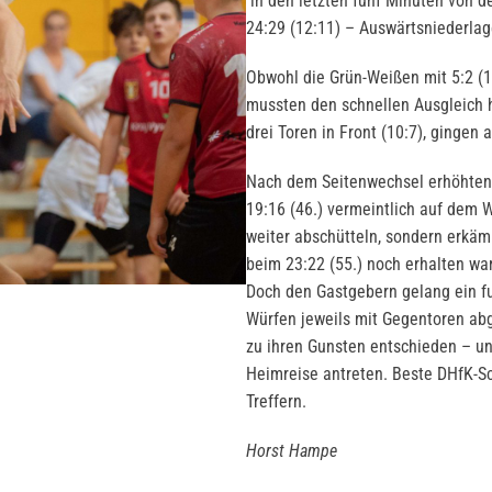
in den letzten fünf Minuten von d
24:29 (12:11) – Auswärtsniederlag
Obwohl die Grün-Weißen mit 5:2 (10.
mussten den schnellen Ausgleich 
drei Toren in Front (10:7), gingen
Nach dem Seitenwechsel erhöhten 
19:16 (46.) vermeintlich auf dem 
weiter abschütteln, sondern erkämp
beim 23:22 (55.) noch erhalten war
Doch den Gastgebern gelang ein fur
Würfen jeweils mit Gegentoren abg
zu ihren Gunsten entschieden – un
Heimreise antreten. Beste DHfK-Sch
Treffern.
Horst Hampe