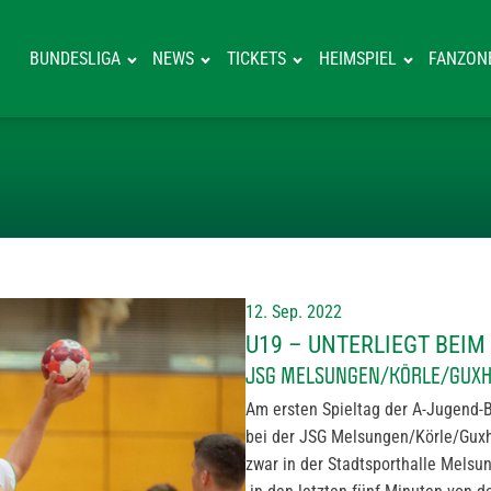
BUNDESLIGA
NEWS
TICKETS
HEIMSPIEL
FANZON
U19 – UNTERLI
12. Sep. 2022
U19 – UNTERLIEGT BEI
JSG MELSUNGEN/KÖRLE/GUXHAG
Am ersten Spieltag der A-Jugend-B
bei der JSG Melsungen/Körle/Guxha
zwar in der Stadtsporthalle Melsu