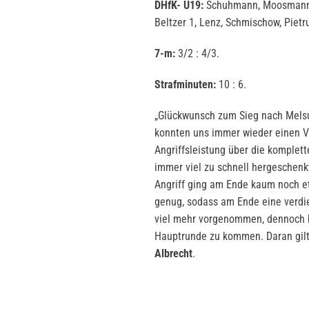
DHfK- U19:
Schuhmann, Moosmann; B
Beltzer 1, Lenz, Schmischow, Pietru
7-m:
3/2 : 4/3.
Strafminuten:
10 : 6.
„Glückwunsch zum Sieg nach Melsu
konnten uns immer wieder einen Vo
Angriffsleistung über die komplet
immer viel zu schnell hergeschen
Angriff ging am Ende kaum noch e
genug, sodass am Ende eine verdie
viel mehr vorgenommen, dennoch hab
Hauptrunde zu kommen. Daran gilt 
Albrecht
.