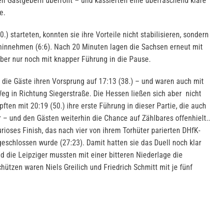
en Gastgebern überrollt – und kassierten eine überraschend klare
e.
) starteten, konnten sie ihre Vorteile nicht stabilisieren, sondern
hinnehmen (6:6). Nach 20 Minuten lagen die Sachsen erneut mit
 aber nur noch mit knapper Führung in die Pause.
die Gäste ihren Vorsprung auf 17:13 (38.) – und waren auch mit
Weg in Richtung Siegerstraße. Die Hessen ließen sich aber nicht
ften mit 20:19 (50.) ihre erste Führung in dieser Partie, die auch
 – und den Gästen weiterhin die Chance auf Zählbares offenhielt..
ioses Finish, das nach vier von ihrem Torhüter parierten DHfK-
eschlossen wurde (27:23). Damit hatten sie das Duell noch klar
d die Leipziger mussten mit einer bitteren Niederlage die
ützen waren Niels Greilich und Friedrich Schmitt mit je fünf