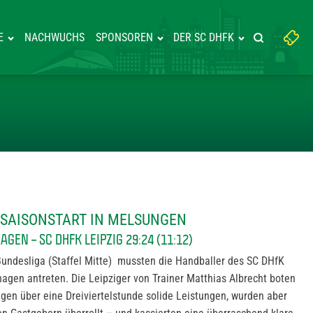
Suchbegriff
E
NACHWUCHS
SPONSOREN
DER SC DHFK
Suche starte
eingeben:
EGT BEIM SAISONSTART IN MEL
M SAISONSTART IN MELSUNGEN
EN – SC DHFK LEIPZIG 29:24 (11:12)
undesliga (Staffel Mitte) mussten die Handballer des SC DHfK
gen antreten. Die Leipziger von Trainer Matthias Albrecht boten
ngen über eine Dreiviertelstunde solide Leistungen, wurden aber