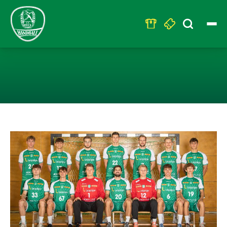
Search
for:
U23 – HOLT AU