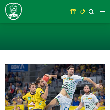
Search
for:
SC DHFK LEIPZ