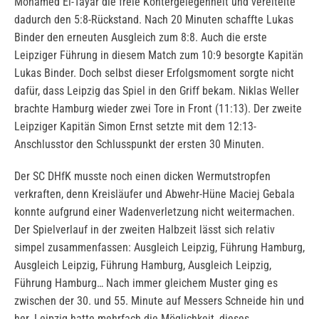
Mohamed El-Tayar die freie Kontergelegenheit und vereitelte
dadurch den 5:8-Rückstand. Nach 20 Minuten schaffte Lukas
Binder den erneuten Ausgleich zum 8:8. Auch die erste
Leipziger Führung in diesem Match zum 10:9 besorgte Kapitän
Lukas Binder. Doch selbst dieser Erfolgsmoment sorgte nicht
dafür, dass Leipzig das Spiel in den Griff bekam. Niklas Weller
brachte Hamburg wieder zwei Tore in Front (11:13). Der zweite
Leipziger Kapitän Simon Ernst setzte mit dem 12:13-
Anschlusstor den Schlusspunkt der ersten 30 Minuten.
Der SC DHfK musste noch einen dicken Wermutstropfen
verkraften, denn Kreisläufer und Abwehr-Hüne Maciej Gebala
konnte aufgrund einer Wadenverletzung nicht weitermachen.
Der Spielverlauf in der zweiten Halbzeit lässt sich relativ
simpel zusammenfassen: Ausgleich Leipzig, Führung Hamburg,
Ausgleich Leipzig, Führung Hamburg, Ausgleich Leipzig,
Führung Hamburg… Nach immer gleichem Muster ging es
zwischen der 30. und 55. Minute auf Messers Schneide hin und
her. Leipzig hatte mehrfach die Möglichkeit, dieses