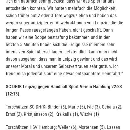
„Ich bin natürlich sehr glücklich, dass wir das Spiel für uns
entscheiden konnten. Wir hatten mehrfach die Möglichkeit,
schon früher auf 2 oder 3 Tore wegzuziehen und haben das
wegen super antizipierten Abwehraktionen von Leipzig, die die
langen Pässe rausgefangen haben, nicht geschafft. Dann
haben wir eine Doppelbestrafung bekommen und in den
letzten 5 Minuten haben sich die Ereignisse in einem sehr
intensiven Spiel überschlagen. Letztendlich kann man nicht
davon ausgehen, dass man in Leipzig gewinnt und das wird
unserer Moral und unserem Selbstvertrauen sehr guttun. Ich
freue mich jedenfalls auf eine etwas entspanntere Heimfahrt.“
SC DHfK Leipzig gegen Handball Sport Verein Hamburg 22:23
(12:13)
Torschützen SC DHfK: Binder (6), Maric (5), Ivic (3), Gebala (2),
Ernst (2), Kristjánsson (2), Krzikalla (1), Witzke (1)
Torschützen HSV Hamburg: Weller (6), Mortensen (5), Lassen