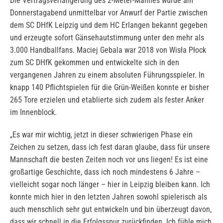
Die Vertragsverlängerung des 2-Meter-Mannes wurde am
Donnerstagabend unmittelbar vor Anwurf der Partie zwischen
dem SC DHfK Leipzig und dem HC Erlangen bekannt gegeben
und erzeugte sofort Gänsehautstimmung unter den mehr als
3.000 Handballfans. Maciej Gebala war 2018 von Wisła Płock
zum SC DHfK gekommen und entwickelte sich in den
vergangenen Jahren zu einem absoluten Führungsspieler. In
knapp 140 Pflichtspielen für die Grün-Weißen konnte er bisher
265 Tore erzielen und etablierte sich zudem als fester Anker
im Innenblock.
„Es war mir wichtig, jetzt in dieser schwierigen Phase ein
Zeichen zu setzen, dass ich fest daran glaube, dass für unsere
Mannschaft die besten Zeiten noch vor uns liegen! Es ist eine
großartige Geschichte, dass ich noch mindestens 6 Jahre –
vielleicht sogar noch länger – hier in Leipzig bleiben kann. Ich
konnte mich hier in den letzten Jahren sowohl spielerisch als
auch menschlich sehr gut entwickeln und bin überzeugt davon,
dass wir schnell in die Erfolgsspur zurückfinden. Ich fühle mich