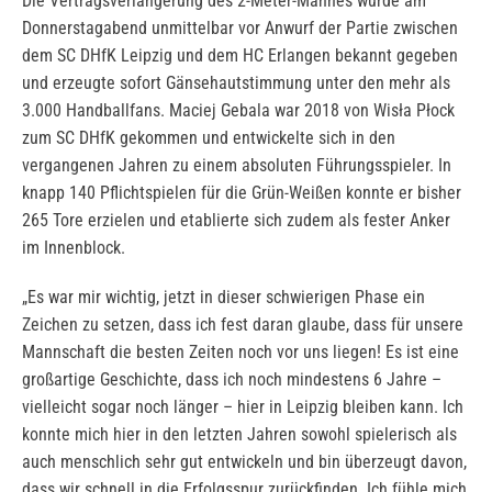
Die Vertragsverlängerung des 2-Meter-Mannes wurde am
Donnerstagabend unmittelbar vor Anwurf der Partie zwischen
dem SC DHfK Leipzig und dem HC Erlangen bekannt gegeben
und erzeugte sofort Gänsehautstimmung unter den mehr als
3.000 Handballfans. Maciej Gebala war 2018 von Wisła Płock
zum SC DHfK gekommen und entwickelte sich in den
vergangenen Jahren zu einem absoluten Führungsspieler. In
knapp 140 Pflichtspielen für die Grün-Weißen konnte er bisher
265 Tore erzielen und etablierte sich zudem als fester Anker
im Innenblock.
„Es war mir wichtig, jetzt in dieser schwierigen Phase ein
Zeichen zu setzen, dass ich fest daran glaube, dass für unsere
Mannschaft die besten Zeiten noch vor uns liegen! Es ist eine
großartige Geschichte, dass ich noch mindestens 6 Jahre –
vielleicht sogar noch länger – hier in Leipzig bleiben kann. Ich
konnte mich hier in den letzten Jahren sowohl spielerisch als
auch menschlich sehr gut entwickeln und bin überzeugt davon,
dass wir schnell in die Erfolgsspur zurückfinden. Ich fühle mich