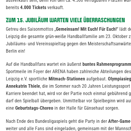
ausverkauft sein, denn von den ca. 4.500 verfügbaren Plätzen wu
bereits
4.000 Tickets
verkauft.
ZUM 15. JUBILÄUM WARTEN VIELE ÜBERRASCHUNGEN
Getreu des Saisonmottos „
Gemeinsam! Mit Euch! Für Euch!
“ lädt 
Leipzig die gesamte grün-weiße Handballfamilie am 23. Oktober 
Jubiläums- und Vereinsspieltag gegen den Meisterschaftsanwärte
Berlin ein!
Auf die Handballfans wartet ein äußerst
buntes Rahmenprogramm
Sportmeile im Foyer der ARENA haben zahlreiche Abteilungen de
Leipzig e.V. sportliche
Mitmach-Stationen
aufgebaut.
Olympiasieg
Annekatrin Thiele
, die im Sommer nach 20 Jahren Leistungssport 
Karriere beendet hat, wird vor der Partie noch einmal gebührend g
darf den Spielball übergeben. Unmittelbar vor Spielbeginn wird 
eine
Geburtstags-Choreo
in der Halle für Gänsehaut sorgen.
Nach Ende des Bundesligaspiels geht die Party in der
After-Game
weiter und alle Fans sind eingeladen, gemeinsam mit der Mannsc