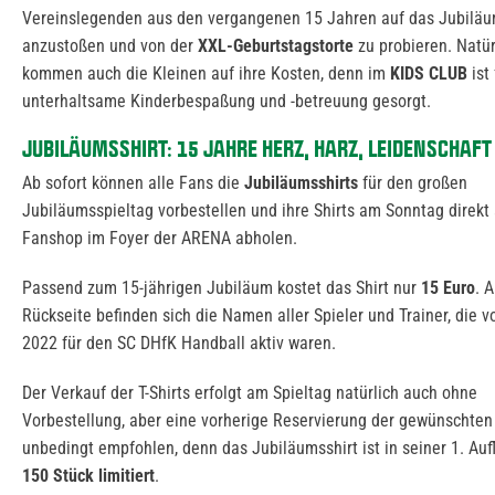
Vereinslegenden aus den vergangenen 15 Jahren auf das Jubilä
anzustoßen und von der
XXL-Geburtstagstorte
zu probieren. Natür
kommen auch die Kleinen auf ihre Kosten, denn im
KIDS CLUB
ist
unterhaltsame Kinderbespaßung und -betreuung gesorgt.
JUBILÄUMSSHIRT: 15 JAHRE HERZ, HARZ, LEIDENSCHAFT
Ab sofort können alle Fans die
Jubiläumsshirts
für den großen
Jubiläumsspieltag vorbestellen und ihre Shirts am Sonntag direkt
Fanshop im Foyer der ARENA abholen.
Passend zum 15-jährigen Jubiläum kostet das Shirt nur
15 Euro
. 
Rückseite befinden sich die Namen aller Spieler und Trainer, die v
2022 für den SC DHfK Handball aktiv waren.
Der Verkauf der T-Shirts erfolgt am Spieltag natürlich auch ohne
Vorbestellung, aber eine vorherige Reservierung der gewünschten
unbedingt empfohlen, denn das Jubiläumsshirt ist in seiner 1. Au
150 Stück limitiert
.