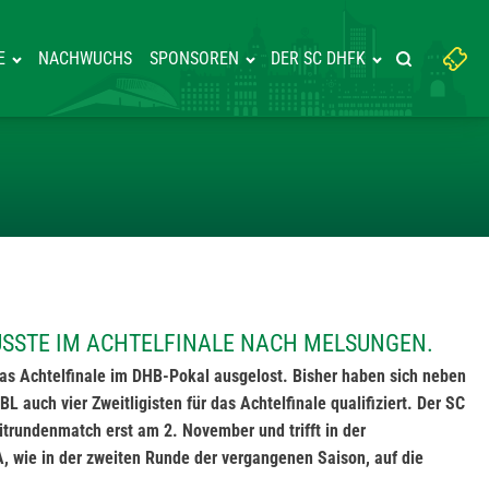
Suchbegriff
E
NACHWUCHS
SPONSOREN
DER SC DHFK
Suche starte
eingeben:
 DHFK MÜSSTE IM ACHTELFINA
ÜSSTE IM ACHTELFINALE NACH MELSUNGEN.
as Achtelfinale im DHB-Pokal ausgelost. Bisher haben sich neben
auch vier Zweitligisten für das Achtelfinale qualifiziert. Der SC
itrundenmatch erst am 2. November und trifft in der
ie in der zweiten Runde der vergangenen Saison, auf die