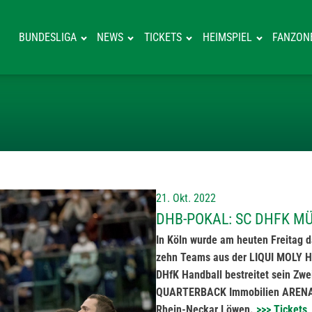
BUNDESLIGA
NEWS
TICKETS
HEIMSPIEL
FANZON
DHB-POKAL: SC
21. Okt. 2022
DHB-POKAL: SC DHFK M
In Köln wurde am heuten Freitag d
zehn Teams aus der LIQUI MOLY HBL 
DHfK Handball bestreitet sein Zwe
QUARTERBACK Immobilien ARENA, w
Rhein-Neckar Löwen.
>>> Tickets