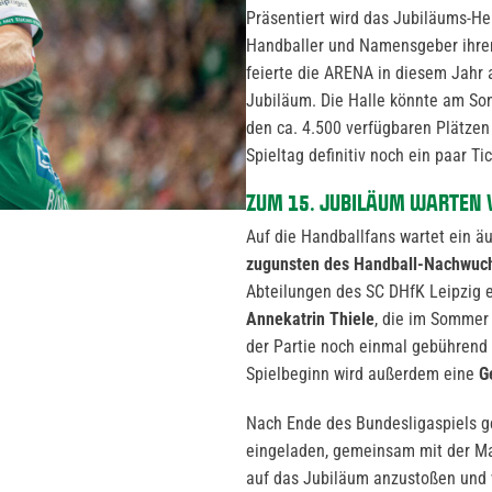
Präsentiert wird das Jubiläums-He
Handballer und Namensgeber ihrer
feierte die ARENA in diesem Jahr 
Jubiläum. Die Halle könnte am Son
den ca. 4.500 verfügbaren Plätze
Spieltag definitiv noch ein paar Ti
ZUM 15. JUBILÄUM WARTEN 
Auf die Handballfans wartet ein ä
zugunsten des Handball-Nachwuc
Abteilungen des SC DHfK Leipzig e
Annekatrin Thiele
, die im Sommer 
der Partie noch einmal gebührend 
Spielbeginn wird außerdem eine
G
Nach Ende des Bundesligaspiels ge
eingeladen, gemeinsam mit der M
auf das Jubiläum anzustoßen und