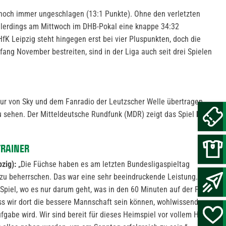
a noch immer ungeschlagen (13:1 Punkte). Ohne den verletzten
llerdings am Mittwoch im DHB-Pokal eine knappe 34:32
fK Leipzig steht hingegen erst bei vier Pluspunkten, doch die
nfang November bestreiten, sind in der Liga auch seit drei Spielen
nur von Sky und dem Fanradio der Leutzscher Welle übertragen,
zu sehen. Der Mitteldeutsche Rundfunk (MDR) zeigt das Spiel
live
TRAINER
zig):
„Die Füchse haben es am letzten Bundesligaspieltag
 zu beherrschen. Das war eine sehr beeindruckende Leistung. Am
Spiel, wo es nur darum geht, was in den 60 Minuten auf der Platte
ass wir dort die bessere Mannschaft sein können, wohlwissend,
gabe wird. Wir sind bereit für dieses Heimspiel vor vollem Haus