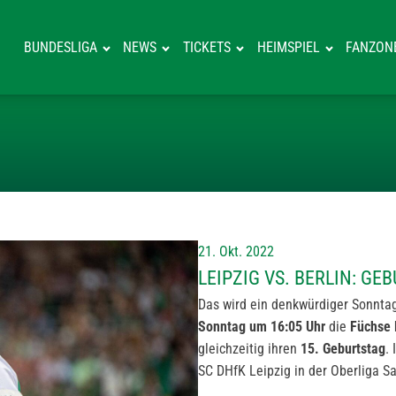
BUNDESLIGA
NEWS
TICKETS
HEIMSPIEL
FANZON
LEIPZIG VS. B
21. Okt. 2022
LEIPZIG VS. BERLIN: G
Das wird ein denkwürdiger Sonnta
Sonntag um 16:05 Uhr
die
Füchse 
gleichzeitig ihren
15. Geburtstag
.
SC DHfK Leipzig in der Oberliga 