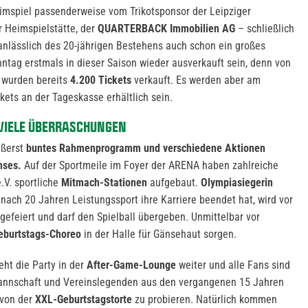
imspiel passenderweise vom Trikotsponsor der Leipziger
 Heimspielstätte, der
QUARTERBACK Immobilien AG
– schließlich
anlässlich des 20-jährigen Bestehens auch schon ein großes
ntag erstmals in dieser Saison wieder ausverkauft sein, denn von
n wurden bereits
4.200 Tickets
verkauft. Es werden aber am
ckets an der Tageskasse erhältlich sein.
VIELE ÜBERRASCHUNGEN
ußerst
buntes Rahmenprogramm und verschiedene Aktionen
hses.
Auf der Sportmeile im Foyer der ARENA haben zahlreiche
.V. sportliche
Mitmach-Stationen
aufgebaut.
Olympiasiegerin
nach 20 Jahren Leistungssport ihre Karriere beendet hat, wird vor
gefeiert und darf den Spielball übergeben. Unmittelbar vor
eburtstags-Choreo
in der Halle für Gänsehaut sorgen.
ht die Party in der
After-Game-Lounge
weiter und alle Fans sind
annschaft und Vereinslegenden aus den vergangenen 15 Jahren
 von der
XXL-Geburtstagstorte
zu probieren. Natürlich kommen