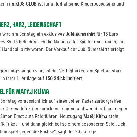
 denn im
KIDS CLUB
ist für unterhaltsame Kinderbespaßung und -
HERZ, HARZ, LEIDENSCHAFT
 wird am Sonntag ein exklusives
Jubiläumsshirt
für 15 Euro
des Shirts befinden sich die Namen aller Spieler und Trainer, die
 Handball aktiv waren. Der Verkauf der Jubiläumsshirts erfolgt
gen eingegangen sind, ist die Verfügbarkeit am Spieltag stark
 in ihrer 1. Auflage
auf 150 Stück limitiert
.
IEL FÜR MATĚJ KLÍMA
onntag voraussichtlich auf einen vollen Kader zurückgreifen.
ner Corona-Infektion zurück im Training und wird das Team gegen
Simon Ernst aufs Feld führen. Neuzugang
Matěj Klíma
steht
-Trikot – und dann gleich bei so einem besonderen Spiel. „Ich
Heimspiel gegen die Füchse“, sagt der 23-Jährige.