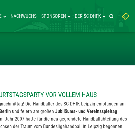
Suchbegriff
E
NACHWUCHS
SPONSOREN
DER SC DHFK
Suche starte
eingeben:
ERLIN: GEBURTSTAGSPARTY VOR 
EBURTSTAGSPARTY VOR VOLLEM HAUS
gnachmittag! Die Handballer des SC DHfK Leipzig empfangen am
Berlin
und feiern am großen
Jubiläums- und Vereinsspieltag
 Im Jahr 2007 hatte für die neu gegründete Handballabteilung des
Sachsen der Traum vom Bundesligahandball in Leipzig begonnen.