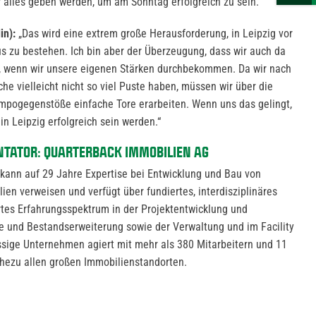
r alles geben werden, um am Sonntag erfolgreich zu sein.“
in):
„Das wird eine extrem große Herausforderung, in Leipzig vor
 zu bestehen. Ich bin aber der Überzeugung, dass wir auch da
wenn wir unsere eigenen Stärken durchbekommen. Da wir nach
e vielleicht nicht so viel Puste haben, müssen wir über die
pogegenstöße einfache Tore erarbeiten. Wenn uns das gelingt,
 in Leipzig erfolgreich sein werden.“
NTATOR: QUARTERBACK IMMOBILIEN AG
nn auf 29 Jahre Expertise bei Entwicklung und Bau von
 verweisen und verfügt über fundiertes, interdisziplinäres
tes Erfahrungsspektrum in der Projektentwicklung und
ge und Bestandserweiterung sowie der Verwaltung und im Facility
sige Unternehmen agiert mit mehr als 380 Mitarbeitern und 11
hezu allen großen Immobilienstandorten.