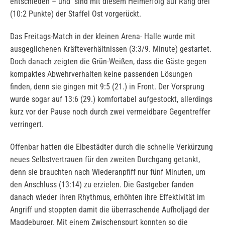
entschieden – und sind mit diesem Heimerfolg auf Rang drei
(10:2 Punkte) der Staffel Ost vorgerückt.
Das Freitags-Match in der kleinen Arena- Halle wurde mit
ausgeglichenen Kräfteverhältnissen (3:3/9. Minute) gestartet.
Doch danach zeigten die Grün-Weißen, dass die Gäste gegen
kompaktes Abwehrverhalten keine passenden Lösungen
finden, denn sie gingen mit 9:5 (21.) in Front. Der Vorsprung
wurde sogar auf 13:6 (29.) komfortabel aufgestockt, allerdings
kurz vor der Pause noch durch zwei vermeidbare Gegentreffer
verringert.
Offenbar hatten die Elbestädter durch die schnelle Verkürzung
neues Selbstvertrauen für den zweiten Durchgang getankt,
denn sie brauchten nach Wiederanpfiff nur fünf Minuten, um
den Anschluss (13:14) zu erzielen. Die Gastgeber fanden
danach wieder ihren Rhythmus, erhöhten ihre Effektivität im
Angriff und stoppten damit die überraschende Aufholjagd der
Magdeburger. Mit einem Zwischenspurt konnten so die