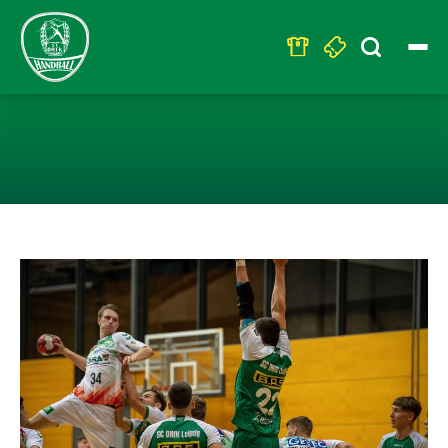
Search
for:
U23 – HOLT KN