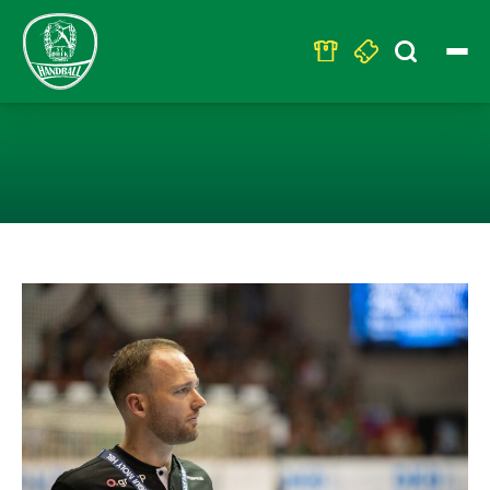
Search
for:
SC DHFK HANDB