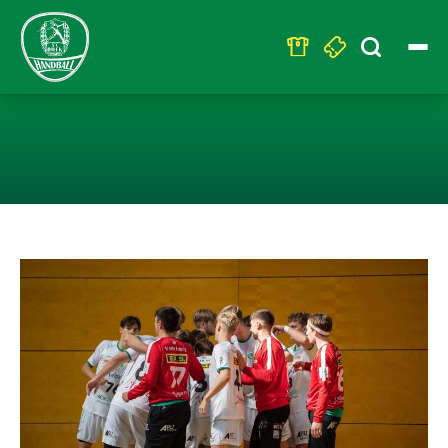
Search
for:
U19 – KLARER 