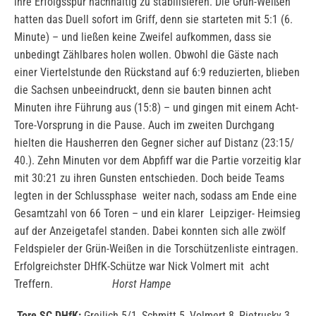
ihre Erfolgsspur nachhaltig zu stabilisieren. Die Grün-Weißen
hatten das Duell sofort im Griff, denn sie starteten mit 5:1 (6.
Minute) – und ließen keine Zweifel aufkommen, dass sie
unbedingt Zählbares holen wollen. Obwohl die Gäste nach
einer Viertelstunde den Rückstand auf 6:9 reduzierten, blieben
die Sachsen unbeeindruckt, denn sie bauten binnen acht
Minuten ihre Führung aus (15:8) – und gingen mit einem Acht-
Tore-Vorsprung in die Pause. Auch im zweiten Durchgang
hielten die Hausherren den Gegner sicher auf Distanz (23:15/
40.). Zehn Minuten vor dem Abpfiff war die Partie vorzeitig klar
mit 30:21 zu ihren Gunsten entschieden. Doch beide Teams
legten in der Schlussphase weiter nach, sodass am Ende eine
Gesamtzahl von 66 Toren – und ein klarer Leipziger- Heimsieg
auf der Anzeigetafel standen. Dabei konnten sich alle zwölf
Feldspieler der Grün-Weißen in die Torschützenliste eintragen.
Erfolgreichster DHfK-Schütze war Nick Volmert mit acht
Treffern.
Horst Hampe
Tore SC DHfK:
Greilich 5/1, Schmitt 5, Volmert 8, Pietrusky 3,