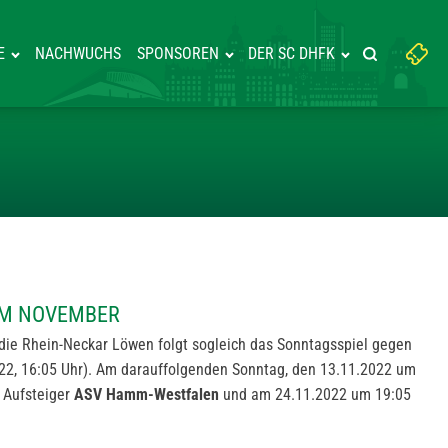
Suchbegriff
E
NACHWUCHS
SPONSOREN
DER SC DHFK
Suche starte
eingeben:
RATHON IM NOVEMBER
IM NOVEMBER
ie Rhein-Neckar Löwen folgt sogleich das Sonntagsspiel gegen
22, 16:05 Uhr). Am darauffolgenden Sonntag, den 13.11.2022 um
f Aufsteiger
ASV Hamm-Westfalen
und am 24.11.2022 um 19:05