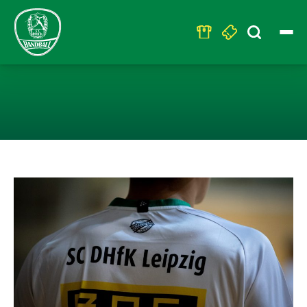
Search
for:
U23 – KLARER 