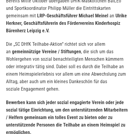
Bereits Mitte Oktober übergaben DHfK-Maskottchen BalLEo
und Sportkoordinator Philipp Müller die Eintrittskarten
gemeinsam mit
LRP-Geschäftsführer
Michael Meinel
an
Ulrike
Herkner, Geschäftsführerin des Fördervereins Kinderhospiz
Bärenherz Leipzig e.V.
Die „SC DHfK Teilhabe-Aktion“ richtet sich vor allem
an
gemeinnützige Vereine / Stiftungen
, die sich um das
Wohlergehen von sozial benachteiligten Menschen kümmern
oder integrativ tätig sind. Dabei soll es durch die Teilhabe an
einem Heimspielerlebnis vor allem um eine Abwechslung zum
Alltag, aber auch um ein kleines Dankeschön für das
soziale Engagement gehen.
Bewerben kann sich
jeder sozial engagierte Verein oder jede
sozial tätige Einrichtung, um den unterstützenden Mitarbeitern
/ Helfern gemeinsam ein tolles Event zu bieten oder zu
unterstützende Personen die Teilhabe an einem Heimspiel zu
ermöglichen.