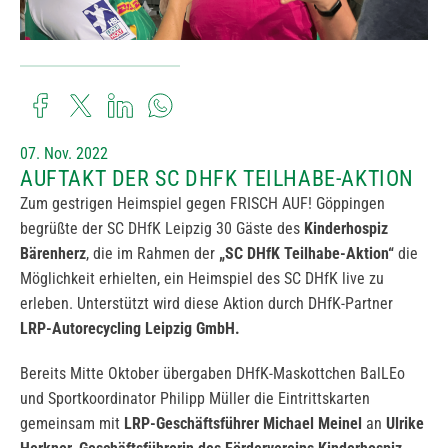
07. Nov. 2022
AUFTAKT DER SC DHFK TEILHABE-AKTION
Zum gestrigen Heimspiel gegen FRISCH AUF! Göppingen
begrüßte der SC DHfK Leipzig 30 Gäste des
Kinderhospiz
Bärenherz
, die im Rahmen der
„SC DHfK Teilhabe-Aktion“
die
Möglichkeit erhielten, ein Heimspiel des SC DHfK live zu
erleben. Unterstützt wird diese Aktion durch DHfK-Partner
LRP-Autorecycling Leipzig GmbH.
Bereits Mitte Oktober übergaben DHfK-Maskottchen BalLEo
und Sportkoordinator Philipp Müller die Eintrittskarten
gemeinsam mit
LRP-Geschäftsführer
Michael Meinel
an
Ulrike