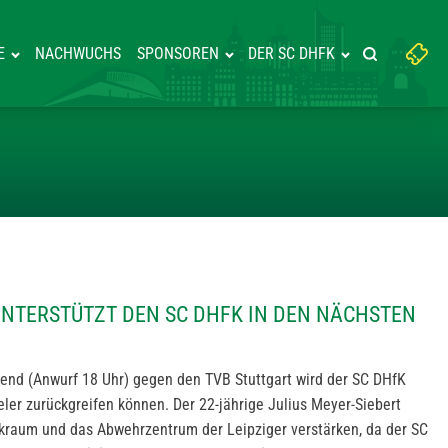
Suchbegriff
E
NACHWUCHS
SPONSOREN
DER SC DHFK
Suche starte
eingeben:
SIEBERT UNTERSTÜTZT DEN SC 
UNTERSTÜTZT DEN SC DHFK IN DEN NÄCHSTEN
nd (Anwurf 18 Uhr) gegen den TVB Stuttgart wird der SC DHfK
eler zurückgreifen können. Der 22-jährige Julius Meyer-Siebert
ckraum und das Abwehrzentrum der Leipziger verstärken, da der SC