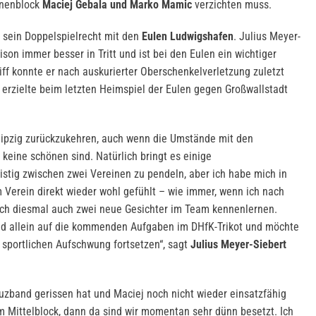
nnenblock
Maciej Gebala und Marko Mamic
verzichten muss.
 sein Doppelspielrecht mit den
Eulen Ludwigshafen
. Julius Meyer-
son immer besser in Tritt und ist bei den Eulen ein wichtiger
iff konnte er nach auskurierter Oberschenkelverletzung zuletzt
 erzielte beim letzten Heimspiel der Eulen gegen Großwallstadt
eipzig zurückzukehren, auch wenn die Umstände mit den
 keine schönen sind. Natürlich bringt es einige
istig zwischen zwei Vereinen zu pendeln, aber ich habe mich in
 Verein direkt wieder wohl gefühlt – wie immer, wenn ich nach
ch diesmal auch zwei neue Gesichter im Team kennenlernen.
und allein auf die kommenden Aufgaben im DHfK-Trikot und möchte
 sportlichen Aufschwung fortsetzen“, sagt
Julius Meyer-Siebert
uzband gerissen hat und Maciej noch nicht wieder einsatzfähig
im Mittelblock, dann da sind wir momentan sehr dünn besetzt. Ich