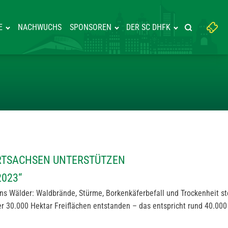
Suchbegriff
E
NACHWUCHS
SPONSOREN
DER SC DHFK
Suche starte
eingeben:
TEAMSPORTSACHSEN UNTERSTÜT
RTSACHSEN UNTERSTÜTZEN
023“
ns Wälder: Waldbrände, Stürme, Borkenkäferbefall und Trockenheit st
er 30.000 Hektar Freiflächen entstanden – das entspricht rund 40.000 