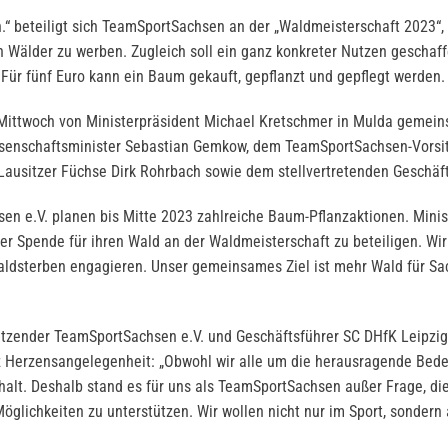
“ beteiligt sich TeamSportSachsen an der „Waldmeisterschaft 2023“, 
 Wälder zu werben. Zugleich soll ein ganz konkreter Nutzen geschaf
 Für fünf Euro kann ein Baum gekauft, gepflanzt und gepflegt werden.
Mittwoch von Ministerpräsident Michael Kretschmer in Mulda gemei
ssenschaftsminister Sebastian Gemkow, dem TeamSportSachsen-Vorsi
Lausitzer Füchse Dirk Rohrbach sowie dem stellvertretenden Geschäfts
en e.V. planen bis Mitte 2023 zahlreiche Baum-Pflanzaktionen. Minis
ner Spende für ihren Wald an der Waldmeisterschaft zu beteiligen. Wi
ldsterben engagieren. Unser gemeinsames Ziel ist mehr Wald für Sac
itzender TeamSportSachsen e.V. und Geschäftsführer SC DHfK Leipzig
Herzensangelegenheit: „Obwohl wir alle um die herausragende Bedeu
alt. Deshalb stand es für uns als TeamSportSachsen außer Frage, die 
öglichkeiten zu unterstützen. Wir wollen nicht nur im Sport, sondern 