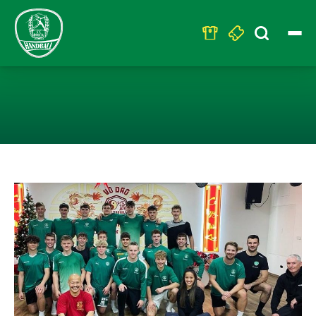
Search
for:
HANDBALL GOES