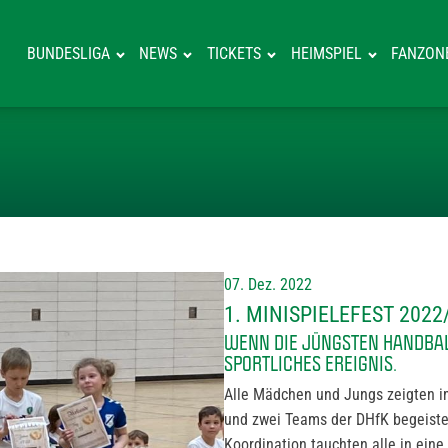
BUNDESLIGA
NEWS
TICKETS
HEIMSPIEL
FANZON
1. MINISPIELE
07. Dez. 2022
1. MINISPIELEFEST 2022
WENN DIE JÜNGSTEN HANDBA
SPORTLICHES EREIGNIS.
Alle Mädchen und Jungs zeigten i
und zwei Teams der DHfK begeister
Koordination tauchten alle in eine 