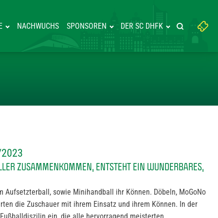
Suchbegriff
E
NACHWUCHS
SPONSOREN
DER SC DHFK
Suche starte
eingeben:
FEST 2022/2023
/2023
LLER ZUSAMMENKOMMEN, ENTSTEHT EIN WUNDERBARES,
m Aufsetzterball, sowie Minihandball ihr Können. Döbeln, MoGoNo
ten die Zuschauer mit ihrem Einsatz und ihrem Können. In der
Fußballdiszilin ein, die alle hervorragend meisterten.