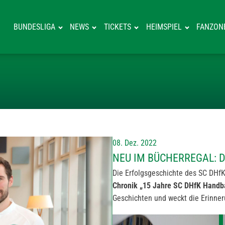
BUNDESLIGA
NEWS
TICKETS
HEIMSPIEL
FANZON
NEU IM BÜCHER
08. Dez. 2022
NEU IM BÜCHERREGAL: D
Die Erfolgsgeschichte des SC DHfK
Chronik „15 Jahre SC DHfK Handba
Geschichten und weckt die Erinne