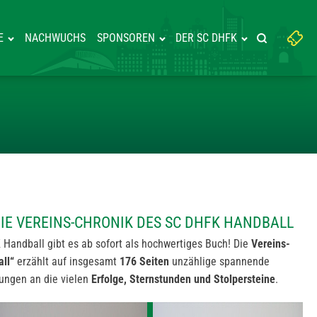
Suchbegriff
E
NACHWUCHS
SPONSOREN
DER SC DHFK
Suche starte
eingeben:
REGAL: DIE VEREINS-CHRONIK 
IE VEREINS-CHRONIK DES SC DHFK HANDBALL
 Handball gibt es ab sofort als hochwertiges Buch! Die
Vereins-
ll“
erzählt auf insgesamt
176 Seiten
unzählige spannende
rungen an die vielen
Erfolge, Sternstunden und Stolpersteine
.