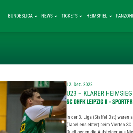
BUNDESLIGA
NEWS
TICKETS
HEIMSPIEL
FANZON
U23 – KLARER 
12. Dez. 2022
U23 – KLARER HEIMSIE
SC DHFK LEIPZIG II – SPORT
In der 3. Liga (Staffel Ost) ware
(Tabellensiebter) beim Vierten SC 
Duell gegen die Aufsteiger aus Ni