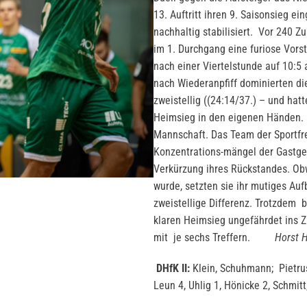
13. Auftritt ihren 9. Saisonsieg ei
nachhaltig stabilisiert. Vor 240 
im 1. Durchgang eine furiose Vorst
nach einer Viertelstunde auf 10:5
nach Wiederanpfiff dominierten di
zweistellig ((24:14/37.) – und hat
Heimsieg in den eigenen Händen. B
Mannschaft. Das Team der Sportfre
Konzentrations-mängel der Gastge
Verkürzung ihres Rückstandes. Obw
wurde, setzten sie ihr mutiges Auf
zweistellige Differenz. Trotzdem b
klaren Heimsieg ungefährdet ins 
mit je sechs Treffern.
Horst 
DHfK II:
Klein, Schuhmann; Pietrus
Leun 4, Uhlig 1, Hönicke 2, Schmitt