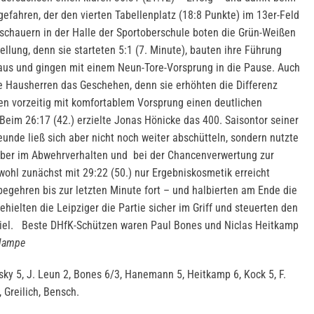
ngefahren, der den vierten Tabellenplatz (18:8 Punkte) im 13er-Feld
Zuschauern in der Halle der Sportoberschule boten die Grün-Weißen
ellung, denn sie starteten 5:1 (7. Minute), bauten ihre Führung
 aus und gingen mit einem Neun-Tore-Vorsprung in die Pause. Auch
e Hausherren das Geschehen, denn sie erhöhten die Differenz
ten vorzeitig mit komfortablem Vorsprung einen deutlichen
eim 26:17 (42.) erzielte Jonas Hönicke das 400. Saisontor seiner
unde ließ sich aber nicht noch weiter abschütteln, sondern nutzte
ber im Abwehrverhalten und bei der Chancenverwertung zur
ohl zunächst mit 29:22 (50.) nur Ergebniskosmetik erreicht
begehren bis zur letzten Minute fort – und halbierten am Ende die
ehielten die Leipziger die Partie sicher im Griff und steuerten den
Ziel. Beste DHfK-Schützen waren Paul Bones und Niclas Heitkamp
Hampe
ky 5, J. Leun 2, Bones 6/3, Hanemann 5, Heitkamp 6, Kock 5, F.
, Greilich, Bensch.