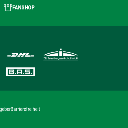
FANSHOP
geber
Barrierefreiheit