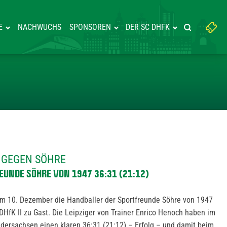
Suchbegriff
E
NACHWUCHS
SPONSOREN
DER SC DHFK
Suche starte
eingeben:
HEIMSIEG GEGEN SÖHRE
G GEGEN SÖHRE
FREUNDE SÖHRE VON 1947 36:31 (21:12)
n am 10. Dezember die Handballer der Sportfreunde Söhre von 1947
DHfK II zu Gast. Die Leipziger von Trainer Enrico Henoch haben im
edersachsen einen klaren 36:31 (21:12) – Erfolg – und damit beim