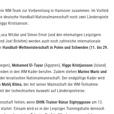
sein WM-Team zur Vorbereitung in Hannover zusammen. Im Vorfeld
die deutsche Handball-Nationalmannschaft noch zwei Länderspiele
Viggo Kristsanson.
uca Witzke und Simon Ernst (und den ehemaligen Leipzigern
und Joel Birlehm) werden auch noch zahlreiche internationale
er
Handball-Weltmeisterschaft in Polen und Schweden (11. bis 29.
wegen),
Mohamed El-Tayar
(Ägypten),
Viggo Kristjansson
(Island)
änden in den WM-Kader berufen. Zudem stehen
Marino Maric und
der kroatischen Nationalmannschaft. Der endgültige Kader wird
h
Matěj Klíma
, der mit seiner Mannschaft die WM-Teilnahme
mit der tschechischen Auswahl auf Länderspielreise.
nnschaft fehlen, wenn
DHfK-Trainer Rúnar Sigtryggsson
am 13.
startet. Einsam wird es in der Leipziger Trainingshalle dennoch