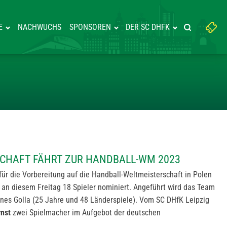
Suchbegriff
E
NACHWUCHS
SPONSOREN
DER SC DHFK
Suche starte
eingeben:
FK-MANNSCHAFT FÄHRT ZUR HA
CHAFT FÄHRT ZUR HANDBALL-WM 2023
für die Vorbereitung auf die Handball-Weltmeisterschaft in Polen
 an diesem Freitag 18 Spieler nominiert. Angeführt wird das Team
nes Golla (25 Jahre und 48 Länderspiele). Vom SC DHfK Leipzig
nst
zwei Spielmacher im Aufgebot der deutschen