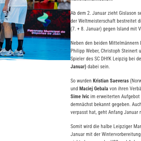
Ab dem 2. Januar zieht Gislason 
der Weltmeisterschaft bestreitet 
(7. + 8. Januar) gegen Island mit 
Neben den beiden Mittelmännern L
Philipp Weber, Christoph Steinert 
Spieler des SC DHfK Leipzig bei d
Januar)
dabei sein.
So wurden
Kristian Saeveras
(Nor
und
Maciej Gebala
von ihren Verb
Sime Ivic
im erweiterten Aufgebot 
demnächst bekannt gegeben. Auc
verpasst hat, geht Anfang Januar 
Somit wird die halbe Leipziger Ma
Januar mit der Wintervorbereitung 