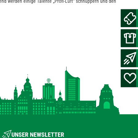
end werden einige Talente „Profi-Luft“ schnuppern und den
UNSER NEWSLETTER