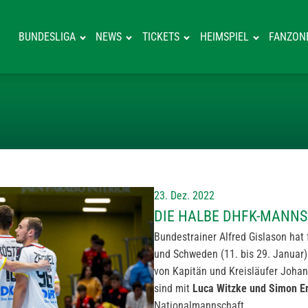
BUNDESLIGA
NEWS
TICKETS
HEIMSPIEL
FANZON
DIE HALBE DH
23. Dez. 2022
DIE HALBE DHFK-MANNS
Bundestrainer Alfred Gislason hat 
und Schweden (11. bis 29. Januar)
von Kapitän und Kreisläufer Johan
sind mit
Luca Witzke und Simon Er
Nationalmannschaft.