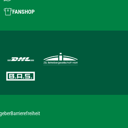
FANSHOP
geber
Barrierefreiheit