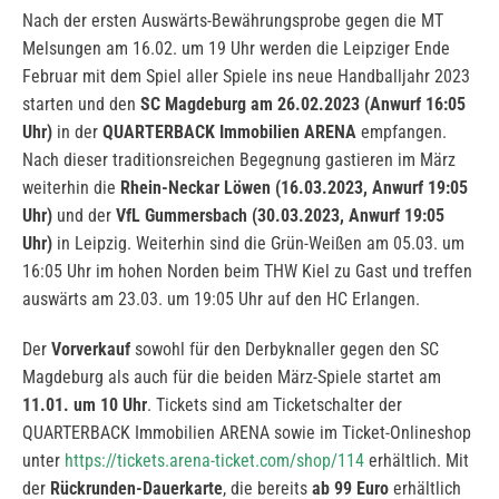
Nach der ersten Auswärts-Bewährungsprobe gegen die MT
Melsungen am 16.02. um 19 Uhr werden die Leipziger Ende
Februar mit dem Spiel aller Spiele ins neue Handballjahr 2023
starten und den
SC Magdeburg am 26.02.2023 (Anwurf 16:05
Uhr)
in der
QUARTERBACK Immobilien ARENA
empfangen.
Nach dieser traditionsreichen Begegnung gastieren im März
weiterhin die
Rhein-Neckar Löwen (16.03.2023, Anwurf 19:05
Uhr)
und der
VfL Gummersbach (30.03.2023, Anwurf 19:05
Uhr)
in Leipzig. Weiterhin sind die Grün-Weißen am 05.03. um
16:05 Uhr im hohen Norden beim THW Kiel zu Gast und treffen
auswärts am 23.03. um 19:05 Uhr auf den HC Erlangen.
Der
Vorverkauf
sowohl für den Derbyknaller gegen den SC
Magdeburg als auch für die beiden März-Spiele startet am
11.01. um 10 Uhr
. Tickets sind am Ticketschalter der
QUARTERBACK Immobilien ARENA sowie im Ticket-Onlineshop
unter
https://tickets.arena-ticket.com/shop/114
erhältlich. Mit
der
Rückrunden-Dauerkarte
, die bereits
ab 99 Euro
erhältlich