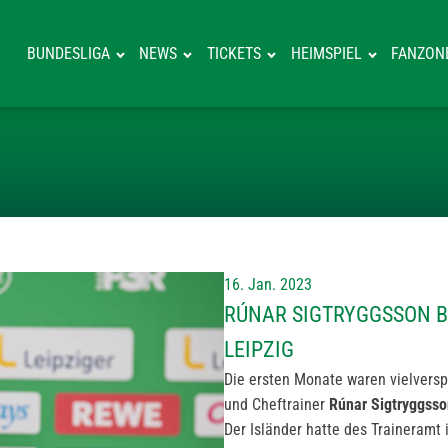
BUNDESLIGA
NEWS
TICKETS
HEIMSPIEL
FANZON
RÚNAR SIGTRYG
16. Jan. 2023
RÚNAR SIGTRYGGSSON BL
LEIPZIG
Die ersten Monate waren vielversp
und Cheftrainer
Rúnar Sigtryggsso
Der Isländer hatte des Traineram