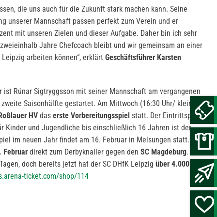
ssen, die uns auch für die Zukunft stark machen kann. Seine
ung unserer Mannschaft passen perfekt zum Verein und er
rozent mit unseren Zielen und dieser Aufgabe. Daher bin ich sehr
en zweieinhalb Jahre Chefcoach bleibt und wir gemeinsam an einer
Leipzig arbeiten können“, erklärt
Geschäftsführer Karsten
 ist Rúnar Sigtryggsson mit seiner Mannschaft am vergangenen
e zweite Saisonhälfte gestartet. Am Mittwoch (16:30 Uhr/ kleine
Roßlauer HV
das
erste Vorbereitungsspiel
statt. Der Eintrittspreis
für Kinder und Jugendliche bis einschließlich 16 Jahren ist der
aspiel im neuen Jahr findet am 16. Februar in Melsungen statt. Zum
. Februar
direkt zum Derbyknaller gegen den
SC Magdeburg
. Der
 Tagen, doch bereits jetzt hat der SC DHfK Leipzig
über 4.000
ts.arena-ticket.com/shop/114