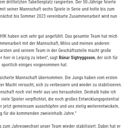
m drittletzten Tabellenplatz rangierten. Der 50-Jährige feierte
mit seiner Mannschaft sechs Spiele in Serie und holte bis zum
unächst bis Sommer 2023 vereinbarte Zusammenarbeit wird nun
DHfK haben sich sehr gut angefühlt. Das gesamte Team hat mich
menarbeit mit der Mannschaft, Milos und meinen anderen
Karsten und seinem Team in der Geschäftsstelle macht große
r hier in Leipzig zu leben“, sagt
Rúnar Sigtryggsson
, der sich für
sportlich einiges vorgenommen hat.
nsicherte Mannschaft übernommen. Die Jungs haben vom ersten
r Macht versucht, sich zu verbessern und wieder zu stabilisieren.
nnschaft noch viel mehr aus uns herausholen. Deshalb habe ich
 viele Spieler verpflichtet, die noch großes Entwicklungspotential
r jetzt gemeinsam ausschöpfen und uns stetig weiterentwickeln.
ng für die kommenden zweieinhalb Jahre.“
s zum Jahreswechsel unser Team wieder stabilisiert. Dabei hat er