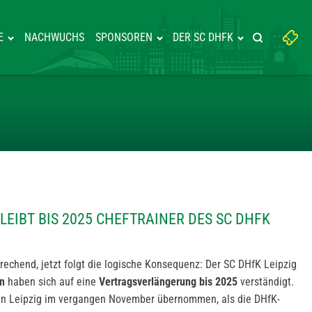
Suchbegriff
E
NACHWUCHS
SPONSOREN
DER SC DHFK
Suche starte
eingeben:
GSSON BLEIBT BIS 2025 CHEFTR
EIBT BIS 2025 CHEFTRAINER DES SC DHFK
rechend, jetzt folgt die logische Konsequenz: Der SC DHfK Leipzig
n
haben sich auf eine
Vertragsverlängerung bis 2025
verständigt.
t in Leipzig im vergangen November übernommen, als die DHfK-