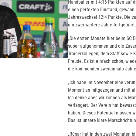
Handballer mit 4:16 Punkten auf de
einen perfekten Einstand, gewann 
Jahreswechsel 12:4 Punkte. Die z
um zwei weitere Jahre fortgeführt.
„Die ersten Monate hier beim SC 
super aufgenommen und die Zusam
Trainerkollegen, dem Staff sowie 
Freude. Es ist einfach schön, wiede
die kommenden zweieinhalb Jahre 
„Ich habe im November eine veru
Moment an mitgezogen und mit alle
Ich denke aber, wir können als Ma
verlängert. Der Verein hat bewusst
haben. Dieses Potential müssen wi
Das ist unsere klare Marschrichtu
„Rúnar hat in den zwei Monaten bi