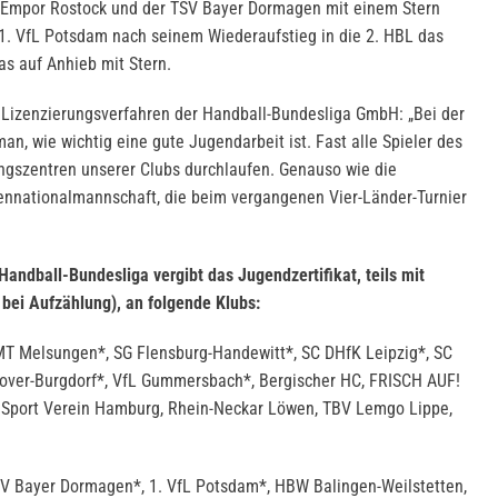
C Empor Rostock und der TSV Bayer Dormagen mit einem Stern
 VfL Potsdam nach seinem Wiederaufstieg in die 2. HBL das
as auf Anhieb mit Stern.
 Lizenzierungsverfahren der Handball-Bundesliga GmbH: „Bei der
n, wie wichtig eine gute Jugendarbeit ist. Fast alle Spieler des
ngszentren unserer Clubs durchlaufen. Genauso wie die
ennationalmannschaft, die beim vergangenen Vier-Länder-Turnier
andball-Bundesliga vergibt das Jugendzertifikat, teils mit
bei Aufzählung), an folgende Klubs:
MT Melsungen*, SG Flensburg-Handewitt*, SC DHfK Leipzig*, SC
over-Burgdorf*, VfL Gummersbach*, Bergischer HC, FRISCH AUF!
 Sport Verein Hamburg, Rhein-Neckar Löwen, TBV Lemgo Lippe,
V Bayer Dormagen*, 1. VfL Potsdam*, HBW Balingen-Weilstetten,