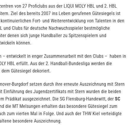
zentren von 27 Proficlubs aus der LIQUI MOLY HBL und 2. HBL
tern. Ziel des bereits 2007 ins Leben gerufenen Gütesiegels ist
 kontinuierlichen Fort- und Weiterentwicklung von Talenten in den
BL und Clubs für deutsche Nachwuchsspieler bestmögliche
nter denen sich junge Handballer zu Spitzenspielern und
ntwickeln können.
 – entwickelt in enger Zusammenarbeit mit den Clubs – haben in
LY HBL erfüllt. Aus der 2. Handball-Bundesliga werden die
t dem Gütesiegel dekoriert.
nover-Burgdorf setzen durch ihre erneute Auszeichnung mit Stern
it Einführung des Jugendzertifikats mit Stern wurden die beiden
em Prädikat ausgezeichnet. Die SG Flensburg-Handewitt, der
SC
nd die MT Melsungen erhalten das besondere Gütesiegel zum
ch zum vierten Mal in Folge. Und auch der THW Kiel verteidigte
haltene besondere Auszeichnung.