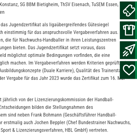
 Konstanz, SG BBM Bietigheim, ThSV Eisenach, TuSEM Essen, TuS-N
gen
as Jugendzertifikat als ligaübergreifendes Gütesiegel
ch einstimmig für das anspruchsvolle Vergabeverfahren aus. Seit
en, die für Nachwuchs-Handballer in ihren Leistungszentren
gen bieten. Das Jugendzertifikat setzt voraus, dass
eld möglichst optimale Bedingungen vorfinden, die eine
lich machen. Im Vergabeverfahren werden Kriterien geprüft, wie
Ausbildungskonzepte (Duale Karriere), Qualität des Trainerstabes
der Vergabe für das Jahr 2023 wurde das Zertifikat zum 16. Mal
t jährlich von der Lizenzierungskommission der Handball-
 Entscheidungen bilden die Stellungnahmen des
esem sind neben Frank Bohmann (Geschäftsführer Handball-
r erstmalig auch Jochen Beppler (Chef Bundestrainer Nachwuchs,
 Sport & Lizenzierungsverfahren, HBL GmbH) vertreten.