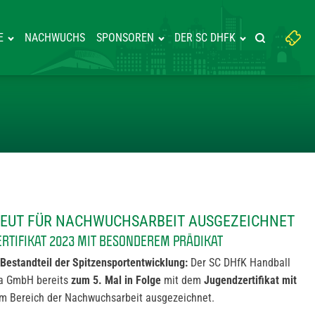
Suchbegriff
E
NACHWUCHS
SPONSOREN
DER SC DHFK
Suche starte
eingeben:
ALL ERNEUT FÜR NACHWUCHSA
NEUT FÜR NACHWUCHSARBEIT AUSGEZEICHNET
ERTIFIKAT 2023 MIT BESONDEREM PRÄDIKAT
Bestandteil der Spitzensportentwicklung:
Der SC DHfK Handball
ga GmbH bereits
zum 5. Mal in Folge
mit dem
Jugendzertifikat mit
im Bereich der Nachwuchsarbeit ausgezeichnet.