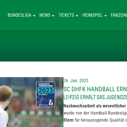
BUNDESLIGA
NEWS
TICKETS
HEIMSPIEL
FANZON
SC DHFK HANDB
26. Jan. 2023
SC DHFK HANDBALL ER
LEIPZIG ERHÄLT DAS JUGENDZ
Nachwuchsarbeit als wesentlicher 
wurde von der Handball-Bundesli
Stern
für herausragende Qualität 