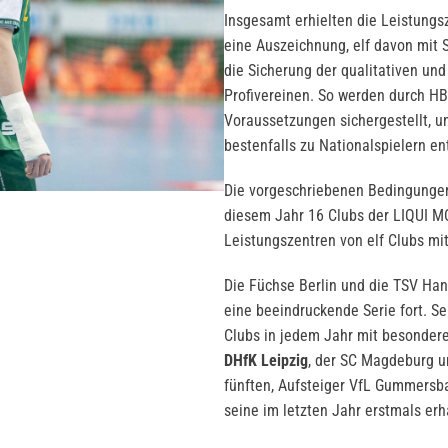
Insgesamt erhielten die Leistungs
eine Auszeichnung, elf davon mit S
die Sicherung der qualitativen und
Profivereinen. So werden durch H
Voraussetzungen sichergestellt, u
bestenfalls zu Nationalspielern e
Die vorgeschriebenen Bedingungen
diesem Jahr 16 Clubs der LIQUI MO
Leistungszentren von elf Clubs mi
Die Füchse Berlin und die TSV Han
eine beeindruckende Serie fort. Se
Clubs in jedem Jahr mit besonder
DHfK Leipzig
, der SC Magdeburg u
fünften, Aufsteiger VfL Gummersba
seine im letzten Jahr erstmals er