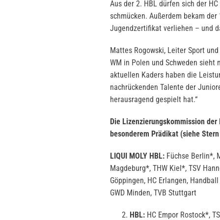
Aus der 2. HBL dürfen sich der H
schmücken. Außerdem bekam der 1.
Jugendzertifikat verliehen – und d
Mattes Rogowski, Leiter Sport und
WM in Polen und Schweden sieht ma
aktuellen Kaders haben die Leistu
nachrückenden Talente der Junior
herausragend gespielt hat.“
Die Lizenzierungskommission der H
besonderem Prädikat (siehe Stern 
LIQUI MOLY HBL:
Füchse Berlin*, 
Magdeburg*, THW Kiel*, TSV Hann
Göppingen, HC Erlangen, Handball
GWD Minden, TVB Stuttgart
HBL:
HC Empor Rostock*, TS