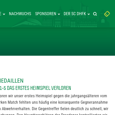
Suchbegriff
E
NACHWUCHS
SPONSOREN
DER SC DHFK
Suche starte
eingeben:
 UM DIE MEDAILLEN
MEDAILLEN
1-5 DAS ERSTES HEIMSPIEL VERLOREN
loren wir unser erstes Heimspiel gegen die jahrgangsälteren vom
arken Match fehlten uns häufig eine konsequente Gegnerannahme
 Abwehrverhalten. Die Gegentreffer fielen deutlich zu schnell, wir