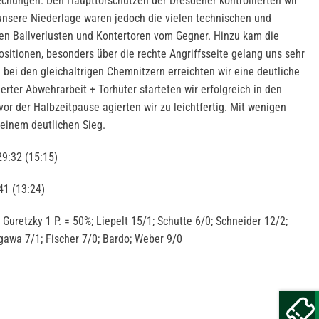
rechungen. Den Haupttorschützen der Dresdener kontrollierten wir
unsere Niederlage waren jedoch die vielen technischen und
igen Ballverlusten und Kontertoren vom Gegner. Hinzu kam die
sitionen, besonders über die rechte Angriffsseite gelang uns sehr
bei den gleichaltrigen Chemnitzern erreichten wir eine deutliche
erter Abwehrarbeit + Torhüter starteten wir erfolgreich in den
or der Halbzeitpause agierten wir zu leichtfertig. Mit wenigen
einem deutlichen Sieg.
9:32 (15:15)
1 (13:24)
uretzky 1 P. = 50%; Liepelt 15/1; Schutte 6/0; Schneider 12/2;
gawa 7/1; Fischer 7/0; Bardo; Weber 9/0