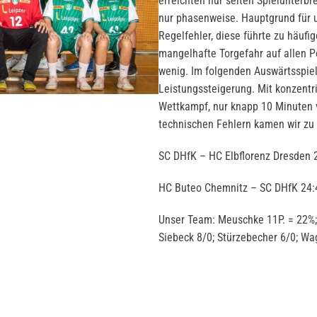
erreichten nur selten Spielunterb
nur phasenweise. Hauptgrund für 
Regelfehler, diese führte zu häuf
mangelhafte Torgefahr auf allen Po
wenig. Im folgenden Auswärtsspiel 
Leistungssteigerung. Mit konzentri
Wettkampf, nur knapp 10 Minuten v
technischen Fehlern kamen wir zu 
SC DHfK – HC Elbflorenz Dresden 2
HC Buteo Chemnitz – SC DHfK 24:4
Unser Team: Meuschke 11P. = 22%; G
Siebeck 8/0; Stürzebecher 6/0; Wa