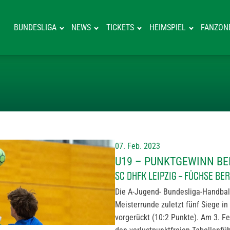
BUNDESLIGA
NEWS
TICKETS
HEIMSPIEL
FANZON
U19 – PUNKTGE
07. Feb. 2023
U19 – PUNKTGEWINN BE
SC DHFK LEIPZIG – FÜCHSE BE
Die A-Jugend- Bundesliga-Handball
Meisterrunde zuletzt fünf Siege in
vorgerückt (10:2 Punkte). Am 3. Fe