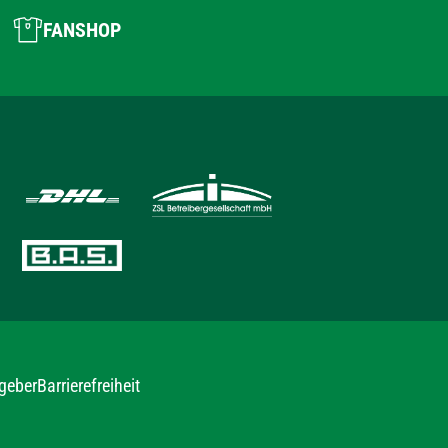
FANSHOP
geber
Barrierefreiheit