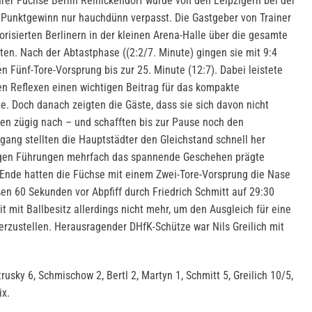
hrer Füchse Berlin Reinickendorf wurde von den Leipzigern bei der
 Punktgewinn nur hauchdünn verpasst. Die Gastgeber von Trainer
risierten Berlinern in der kleinen Arena-Halle über die gesamte
ten. Nach der Abtastphase ((2:2/7. Minute) gingen sie mit 9:4
en Fünf-Tore-Vorsprung bis zur 25. Minute (12:7). Dabei leistete
n Reflexen einen wichtigen Beitrag für das kompakte
e. Doch danach zeigten die Gäste, dass sie sich davon nicht
ten zügig nach – und schafften bis zur Pause noch den
gang stellten die Hauptstädter den Gleichstand schnell her
tigen Führungen mehrfach das spannende Geschehen prägte
 Ende hatten die Füchse mit einem Zwei-Tore-Vorsprung die Nase
en 60 Sekunden vor Abpfiff durch Friedrich Schmitt auf 29:30
eit mit Ballbesitz allerdings nicht mehr, um den Ausgleich für eine
erzustellen. Herausragender DHfK-Schütze war Nils Greilich mit
usky 6, Schmischow 2, Bertl 2, Martyn 1, Schmitt 5, Greilich 10/5,
ix.