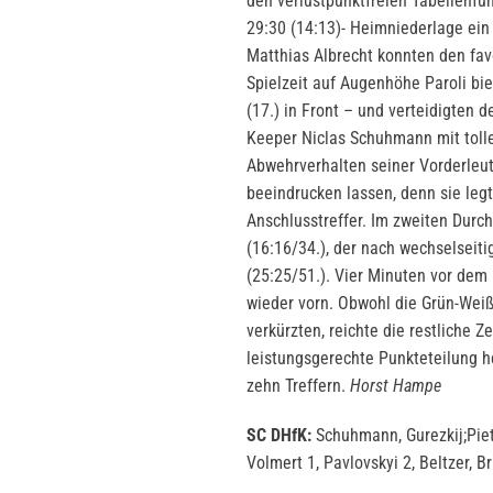
den verlustpunktfreien Tabellenfü
29:30 (14:13)- Heimniederlage ein
Matthias Albrecht konnten den favo
Spielzeit auf Augenhöhe Paroli bie
(17.) in Front – und verteidigten d
Keeper Niclas Schuhmann mit tolle
Abwehrverhalten seiner Vorderleut
beeindrucken lassen, denn sie leg
Anschlusstreffer. Im zweiten Durch
(16:16/34.), der nach wechselsei
(25:25/51.). Vier Minuten vor dem
wieder vorn. Obwohl die Grün-Weiß
verkürzten, reichte die restliche Z
leistungsgerechte Punkteteilung h
zehn Treffern.
Horst Hampe
SC DHfK:
Schuhmann, Gurezkij;Pietr
Volmert 1, Pavlovskyi 2, Beltzer, Br