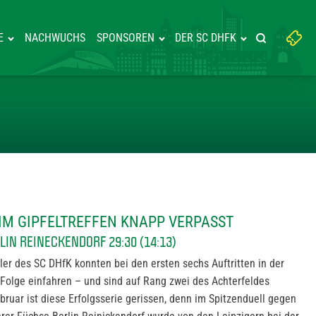
Suchbegriff
E
NACHWUCHS
SPONSOREN
DER SC DHFK
Suche starte
eingeben:
WINN BEIM GIPFELTREFFEN KNA
IM GIPFELTREFFEN KNAPP VERPASST
RLIN REINECKENDORF 29:30 (14:13)
er des SC DHfK konnten bei den ersten sechs Auftritten in der
 Folge einfahren – und sind auf Rang zwei des Achterfeldes
bruar ist diese Erfolgsserie gerissen, denn im Spitzenduell gegen