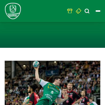
Search
for:
DER SC DHFK L