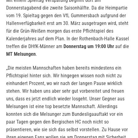
Mit einem Spieltag Verspätung beginnt dort am
Donnerstagabend die zweite Saisonhälfte. Da die Heimpartie
vom 19. Spieltag gegen den VfL Gummersbach aufgrund der
Hallenverfügbarkeit erst am 30. März ausgetragen wird, steht
für die Grün-Weißen morgen das erste Pflichtspiel des
Kalenderjahres auf dem Plan. In der Rothenbach-Halle Kassel
treffen die DHfK-Männer am
Donnerstag um 19:00 Uhr
auf die
MT Melsungen
.
„Die meisten Mannschaften haben bereits mindestens ein
Pflichtspiel hinter sich. Wir hingegen wissen noch nicht zu
einhundert Prozent, wo wir nach der langen Pause wirklich
stehen. Wir haben uns aber sehr gut vorbereitet und freuen
uns, dass es jetzt endlich wieder losgeht. Unser Gegner aus
Melsungen ist eine top besetzte Mannschaft. Allerdings
konnten sich die Melsunger zum Bundesligaauftakt vor ein
paar Tagen gegen den Bergischen HC noch nicht so
präsentieren, wie sie sich das selbst vorstellen. Zu Hause vor
ihren eigenen Fans wollen sie am Donnerstag mit Sicherheit