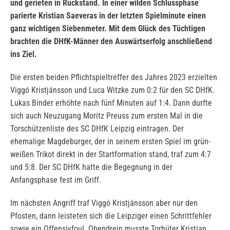
und gerieten in Rückstand. In einer wilden Schlussphase
parierte Kristian Saeveras in der letzten Spielminute einen
ganz wichtigen Siebenmeter. Mit dem Glück des Tüchtigen
brachten die DHfK-Männer den Auswärtserfolg anschließend
ins Ziel.
Die ersten beiden Pflichtspieltreffer des Jahres 2023 erzielten
Viggó Kristjánsson und Luca Witzke zum 0:2 für den SC DHfK.
Lukas Binder erhöhte nach fünf Minuten auf 1:4. Dann durfte
sich auch Neuzugang Moritz Preuss zum ersten Mal in die
Torschützenliste des SC DHfK Leipzig eintragen. Der
ehemalige Magdeburger, der in seinem ersten Spiel im grün-
weißen Trikot direkt in der Startformation stand, traf zum 4:7
und 5:8. Der SC DHfK hatte die Begegnung in der
Anfangsphase fest im Griff.
Im nächsten Angriff traf Viggó Kristjánsson aber nur den
Pfosten, dann leisteten sich die Leipziger einen Schrittfehler
sowie ein Offensivfoul. Obendrein musste Torhüter Kristian