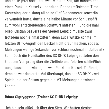
und hatte jetzt noch fast zwei Minuten Zeit, um mindestens
einen Punkt in Kassel zu behalten. Der so treffsichere Timo
Kastening, der bislang all seine fünf Siebenmeter souverän
verwandelt hatte, durfte eine halbe Minute vor Schlusspfiff
zum wohl entscheidenden Strafwurf antreten – und diesmal
blieb Kristian Saeveras der Sieger! Leipzig musste zwar
trotzdem noch einmal zittern, denn Luca Witzke konnte im
letzten DHfK-Angriff den Deckel nicht drauf machen, sodass
Melsungen wenige Sekunden vor Schluss nochmal in Ballbesitz
kam. Doch die Handballer des SC DHfK Leipzig retteten den
knappen Vorsprung über die Ziellinie und feierten schließlich
ausgelassen die wichtigen zwei Punkte in Kassel. Zu Recht,
denn es war das erste Mal überhaupt, das der SC DHfK zwei
Spiele in einer Saison gegen die MT Melsungen gewinnen
konnte.
Rúnar Sigtryggsson (Trainer SC DHfK Leipzig):
„Ich bin sehr glücklich über den Sieg. Wir hatten riesige