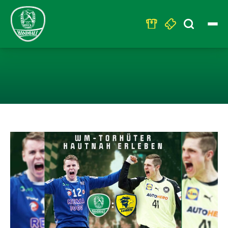
Search
for:
WM-STARS HAU