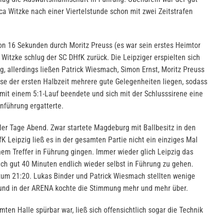
ca Witzke nach einer Viertelstunde schon mit zwei Zeitstrafen
n 16 Sekunden durch Moritz Preuss (es war sein erstes Heimtor
Witzke schlug der SC DHfK zurück. Die Leipziger erspielten sich
g, allerdings ließen Patrick Wiesmach, Simon Ernst, Moritz Preuss
se der ersten Halbzeit mehrere gute Gelegenheiten liegen, sodass
it einem 5:1-Lauf beendete und sich mit der Schlusssirene eine
nführung ergatterte.
ller Tage Abend. Zwar startete Magdeburg mit Ballbesitz in den
K Leipzig ließ es in der gesamten Partie nicht ein einziges Mal
nem Treffer in Führung gingen. Immer wieder glich Leipzig das
h gut 40 Minuten endlich wieder selbst in Führung zu gehen.
zum 21:20. Lukas Binder und Patrick Wiesmach stellten wenige
 und in der ARENA kochte die Stimmung mehr und mehr über.
ten Halle spürbar war, ließ sich offensichtlich sogar die Technik