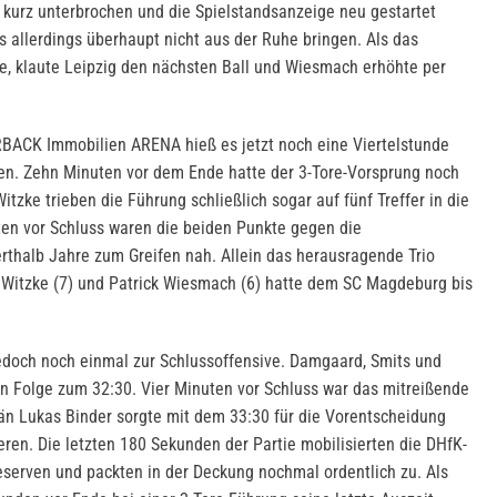
 kurz unterbrochen und die Spielstandsanzeige neu gestartet
 allerdings überhaupt nicht aus der Ruhe bringen. Als das
e, klaute Leipzig den nächsten Ball und Wiesmach erhöhte per
RBACK Immobilien ARENA hieß es jetzt noch eine Viertelstunde
en. Zehn Minuten vor dem Ende hatte der 3-Tore-Vorsprung noch
tzke trieben die Führung schließlich sogar auf fünf Treffer in die
ten vor Schluss waren die beiden Punkte gegen die
rthalb Jahre zum Greifen nah. Allein das herausragende Trio
a Witzke (7) und Patrick Wiesmach (6) hatte dem SC Magdeburg bis
edoch noch einmal zur Schlussoffensive. Damgaard, Smits und
n Folge zum 32:30. Vier Minuten vor Schluss war das mitreißende
än Lukas Binder sorgte mit dem 33:30 für die Vorentscheidung
eren. Die letzten 180 Sekunden der Partie mobilisierten die DHfK-
reserven und packten in der Deckung nochmal ordentlich zu. Als