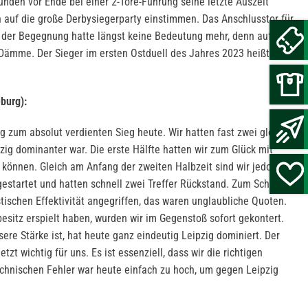
unden vor Ende bei einer 2-Tore-Führung seine letzte Auszeit
 auf die große Derbysiegerparty einstimmen. Das Anschlusstor für
 der Begegnung hatte längst keine Bedeutung mehr, denn auf und
Dämme. Der Sieger im ersten Ostduell des Jahres 2023 heißt
burg):
g zum absolut verdienten Sieg heute. Wir hatten fast zwei gleiche
zig dominanter war. Die erste Hälfte hatten wir zum Glück mit
können. Gleich am Anfang der zweiten Halbzeit sind wir jedoch
estartet und hatten schnell zwei Treffer Rückstand. Zum Schluss
tischen Effektivität angegriffen, das waren unglaubliche Quoten.
esitz erspielt haben, wurden wir im Gegenstoß sofort gekontert.
ere Stärke ist, hat heute ganz eindeutig Leipzig dominiert. Der
tzt wichtig für uns. Es ist essenziell, dass wir die richtigen
echnischen Fehler war heute einfach zu hoch, um gegen Leipzig