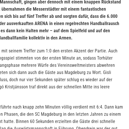
Mannschaft, gingen aber dennoch mit einem knappen Rückstand
tt übernahmen die Messerstädter mit einem fantastischen
sich bis auf fünf Treffer ab und sorgten dafür, dass die 6.000
der ausverkauften ARENA in einen regelrechten Handballrausch
 es dann kein Halten mehr – auf dem Spielfeld und auf den
Handballfamilie kollektiv in den Armen.
 mit seinem Treffer zum 1:0 den ersten Akzent der Partie. Auch
gsspiel stimmten von der ersten Minute an, sodass Torhüter
Anfangsphase mehrere Würfe des Vereinsweltmeisters abwehren
deten sich dann auch die Gäste aus Magdeburg zu Wort. Gisli
luss, doch nur vier Sekunden später schlug es wieder auf der
 Kristjánsson traf direkt aus der schnellen Mitte ins leere
führte nach knapp zehn Minuten völlig verdient mit 6:4. Dann kam
ten Phasen, die den SC Magdeburg in den letzten Jahren zu einem
 hatte. Binnen 60 Sekunden erzielten die Gäste drei schnelle
 lag die Auswärtsmannschaft in Führung. Obendrein war der gut