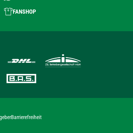
FANSHOP
geber
Barrierefreiheit