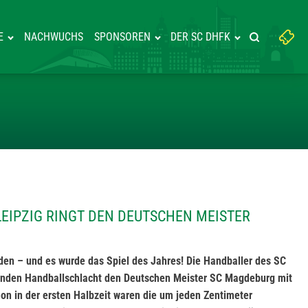
Suchbegriff
E
NACHWUCHS
SPONSOREN
DER SC DHFK
Suche starte
eingeben:
SC DHFK LEIPZIG RINGT DEN DE
LEIPZIG RINGT DEN DEUTSCHEN MEISTER
rden – und es wurde das Spiel des Jahres! Die Handballer des SC
enden Handballschlacht den Deutschen Meister SC Magdeburg mit
on in der ersten Halbzeit waren die um jeden Zentimeter