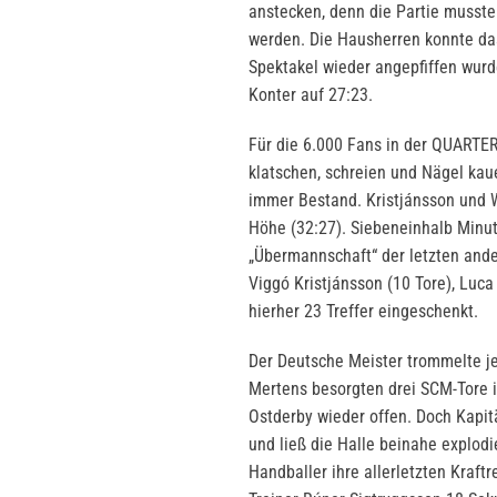
anstecken, denn die Partie musste
werden. Die Hausherren konnte das
Spektakel wieder angepfiffen wurd
Konter auf 27:23.
Für die 6.000 Fans in der QUARTE
klatschen, schreien und Nägel kau
immer Bestand. Kristjánsson und Wi
Höhe (32:27). Siebeneinhalb Minu
„Übermannschaft“ der letzten ande
Viggó Kristjánsson (10 Tore), Luc
hierher 23 Treffer eingeschenkt.
Der Deutsche Meister trommelte j
Mertens besorgten drei SCM-Tore i
Ostderby wieder offen. Doch Kapit
und ließ die Halle beinahe explodi
Handballer ihre allerletzten Kraft