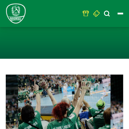
Search
for:
DHFK-HANDBAL