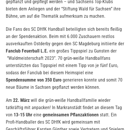
gepflanzt und gepflegt werden – und Sachsens Top-Klubs
bieten dem Anliegen und der “Stiftung Wald für Sachsen” ihre
Bühne, um auf die Thematik aufmerksam zu machen.
Die Fans des SC DHfK Handball beteiligten sich bereits fleißig
an der Spendenaktion. Beim mit 6.000 Zuschauern restlos
ausverkauften Ostderby gegen den SC Magdeburg initiierte der
Fanclub Feuerball L.E.
ein großes Tippspiel zu Gunsten der
“Waldmeisterschaft 2023”. 70 grün-weiße Handballfans
unterstützten das Tippspiel mit einem Tipp von je fünf Euro,
sodass der Fanclub bei diesem Heimspiel eine
Spendensumme von 350 Euro
generieren konnte und somit 70
neue Bäume in Sachsen gepflanzt werden können.
Am
22. März
will die grün-weiße Handballfamilie wieder
tatkräftig mit anpacken! In Markranstädt findet an diesem Tag
von
13-15 Uhr
eine
gemeinsamen Pflanzaktionen
statt. Ein
Profi-Handballer des SC DHfK wird gemeinsam mit
Geschäftsführer Karsten Günther sowie Vertretern und Spielern