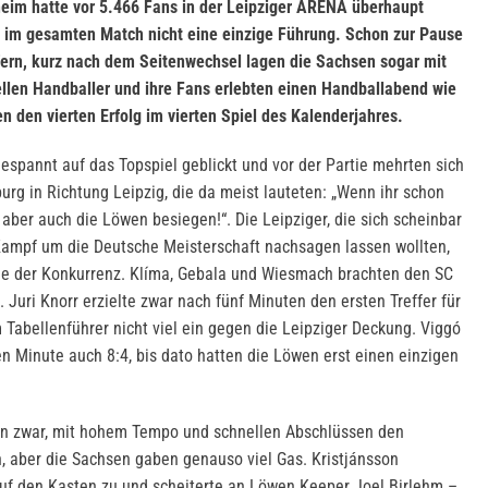
im hatte vor 5.466 Fans in der Leipziger ARENA überhaupt
ch im gesamten Match nicht eine einzige Führung. Schon zur Pause
fern, kurz nach dem Seitenwechsel lagen die Sachsen sogar mit
ellen Handballer und ihre Fans erlebten einen Handballabend wie
n den vierten Erfolg im vierten Spiel des Kalenderjahres.
espannt auf das Topspiel geblickt und vor der Partie mehrten sich
rg in Richtung Leipzig, die da meist lauteten: „Wenn ihr schon
 aber auch die Löwen besiegen!“. Die Leipziger, die sich scheinbar
ampf um die Deutsche Meisterschaft nachsagen lassen wollten,
che der Konkurrenz. Klíma, Gebala und Wiesmach brachten den SC
. Juri Knorr erzielte zwar nach fünf Minuten den ersten Treffer für
 Tabellenführer nicht viel ein gegen die Leipziger Deckung. Viggó
en Minute auch 8:4, bis dato hatten die Löwen erst einen einzigen
n zwar, mit hohem Tempo und schnellen Abschlüssen den
n, aber die Sachsen gaben genauso viel Gas. Kristjánsson
auf den Kasten zu und scheiterte an Löwen Keeper Joel Birlehm –