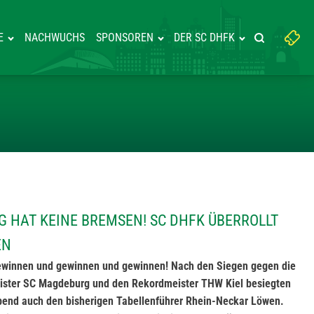
Suchbegriff
E
NACHWUCHS
SPONSOREN
DER SC DHFK
Suche starte
eingeben:
DBALLZUG HAT KEINE BREMSEN!
G HAT KEINE BREMSEN! SC DHFK ÜBERROLLT
EN
gewinnen und gewinnen und gewinnen! Nach den Siegen gegen die
ster SC Magdeburg und den Rekordmeister THW Kiel besiegten
end auch den bisherigen Tabellenführer Rhein-Neckar Löwen.