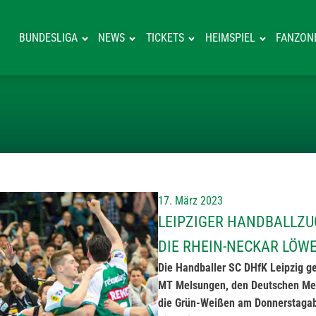
BUNDESLIGA
NEWS
TICKETS
HEIMSPIEL
FANZON
LEIPZIGER HAN
17. März 2023
LEIPZIGER HANDBALLZU
DIE RHEIN-NECKAR LÖW
Die Handballer SC DHfK Leipzig 
MT Melsungen, den Deutschen Mei
die Grün-Weißen am Donnerstagab