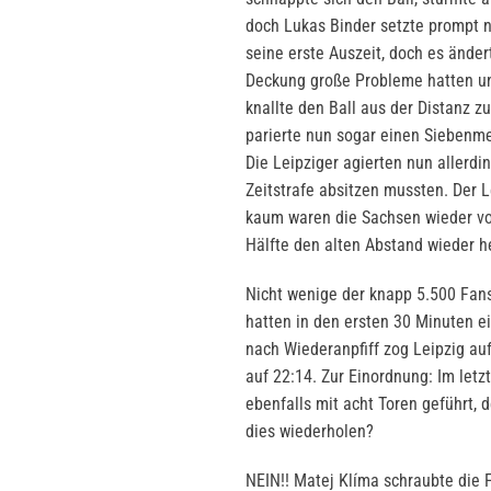
doch Lukas Binder setzte prompt 
seine erste Auszeit, doch es änder
Deckung große Probleme hatten un
knallte den Ball aus der Distanz 
parierte nun sogar einen Siebenme
Die Leipziger agierten nun allerdi
Zeitstrafe absitzen mussten. Der L
kaum waren die Sachsen wieder voll
Hälfte den alten Abstand wieder h
Nicht wenige der knapp 5.500 Fans
hatten in den ersten 30 Minuten e
nach Wiederanpfiff zog Leipzig auf
auf 22:14. Zur Einordnung: Im letz
ebenfalls mit acht Toren geführt, 
dies wiederholen?
NEIN!! Matej Klíma schraubte die 