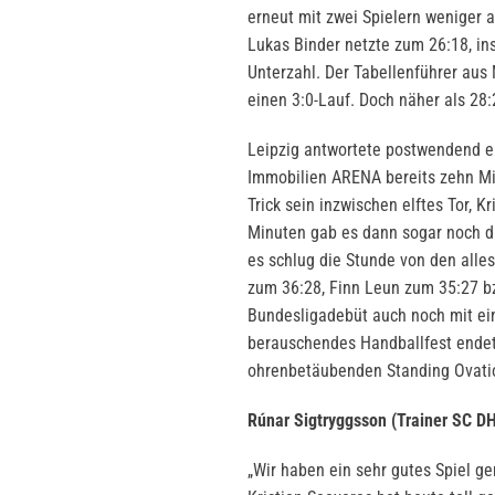
erneut mit zwei Spielern weniger 
Lukas Binder netzte zum 26:18, in
Unterzahl. Der Tabellenführer aus
einen 3:0-Lauf. Doch näher als 28
Leipzig antwortete postwendend e
Immobilien ARENA bereits zehn Min
Trick sein inzwischen elftes Tor, K
Minuten gab es dann sogar noch d
es schlug die Stunde von den alle
zum 36:28, Finn Leun zum 35:27 b
Bundesligadebüt auch noch mit ein
berauschendes Handballfest endete
ohrenbetäubenden Standing Ovati
Rúnar Sigtryggsson (Trainer SC DH
„Wir haben ein sehr gutes Spiel ge