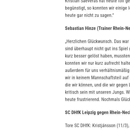
Kristian Saeveras hat heute toll g
begünstigt, so konnten wir einige 
heute gar nicht zu sagen.“
Sebastian Hinze (Trainer Rhein-N
„Herzlichen Glückwunsch. Das war e
sind überhaupt nicht gut ins Spiel
kurz besser gelöst haben, mussten 
konnten wir nur kurz aufrecht hal
außerdem für uns verhältnismäßig
wir in keinem Mannschaftsteil auf 
die wir können, und die wir gegen L
kritisch sein mit unseren Jungs. W
heute frustrierend. Nochmals Glüc
SC DHfK Leipzig gegen Rhein-Nec
Tore SC DHfK: Kristjánsson (11/3), 