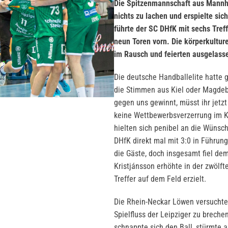
Die Spitzenmannschaft aus Mannhe
nichts zu lachen und erspielte si
führte der SC DHfK mit sechs Tref
neun Toren vorn. Die körperkultur
im Rausch und feierten ausgelasse
Die deutsche Handballelite hatte g
die Stimmen aus Kiel oder Magdebu
gegen uns gewinnt, müsst ihr jetzt
keine Wettbewerbsverzerrung im K
hielten sich penibel an die Wüns
DHfK direkt mal mit 3:0 in Führung
die Gäste, doch insgesamt fiel dem
Kristjánsson erhöhte in der zwölft
Treffer auf dem Feld erzielt.
Die Rhein-Neckar Löwen versuchte
Spielfluss der Leipziger zu breche
schnappte sich den Ball, stürmte 