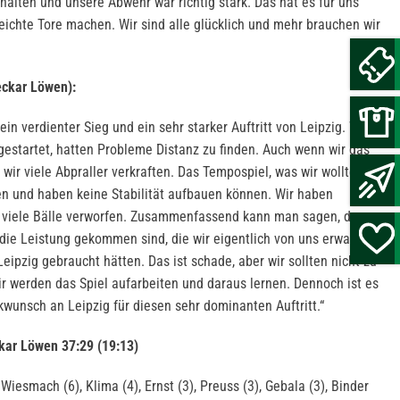
ehalten und unsere Abwehr war richtig stark. Das hat es für uns
leichte Tore machen. Wir sind alle glücklich und mehr brauchen wir
eckar Löwen):
in verdienter Sieg und ein sehr starker Auftritt von Leipzig. Wir
 gestartet, hatten Probleme Distanz zu finden. Auch wenn wir das
wir viele Abpraller verkraften. Das Tempospiel, was wir wollten,
ten und haben keine Stabilität aufbauen können. Wir haben
 viele Bälle verworfen. Zusammenfassend kann man sagen, dass
die Leistung gekommen sind, die wir eigentlich von uns erwarten,
eipzig gebraucht hätten. Das ist schade, aber wir sollten nicht zu
ir werden das Spiel aufarbeiten und daraus lernen. Dennoch ist es
kwunsch an Leipzig für diesen sehr dominanten Auftritt.“
kar Löwen 37:29 (19:13)
Wiesmach (6), Klima (4), Ernst (3), Preuss (3), Gebala (3), Binder