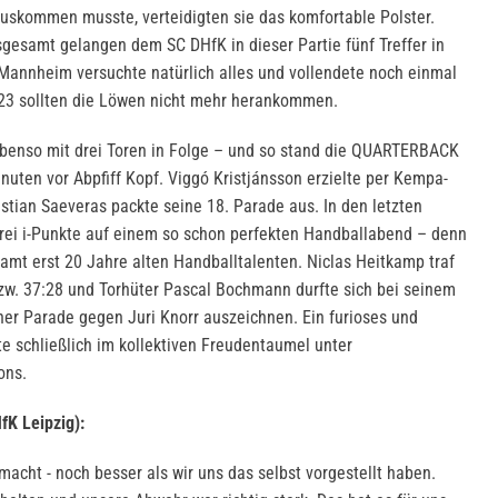
auskommen musste, verteidigten sie das komfortable Polster.
sgesamt gelangen dem SC DHfK in dieser Partie fünf Treffer in
 Mannheim versuchte natürlich alles und vollendete noch einmal
:23 sollten die Löwen nicht mehr herankommen.
benso mit drei Toren in Folge – und so stand die QUARTERBACK
uten vor Abpfiff Kopf. Viggó Kristjánsson erzielte per Kempa-
ristian Saeveras packte seine 18. Parade aus. In den letzten
rei i-Punkte auf einem so schon perfekten Handballabend – denn
samt erst 20 Jahre alten Handballtalenten. Niclas Heitkamp traf
zw. 37:28 und Torhüter Pascal Bochmann durfte sich bei seinem
er Parade gegen Juri Knorr auszeichnen. Ein furioses und
 schließlich im kollektiven Freudentaumel unter
ons.
fK Leipzig):
macht - noch besser als wir uns das selbst vorgestellt haben.