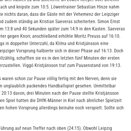
nach und knipste zum 10:5. Löwentrainer Sebastian Hinze nahm
te nichts daran, dass die Gäste mit der Vehemenz der Leipziger
d zudem ständig an Kristian Saeveras scheiterten. Simon Ernst
zum 13:8 und 40 Sekunden später zum 14:9 in den Kasten. Saeveras
ter gegen Knorr, anschließend erhöhte Moritz Preuss auf 16:10.
ngs in doppelter Unterzahl, da Klíma und Kristjánsson eine
eipziger Vorsprung halbierte sich in dieser Phase auf 16:13. Doch
zählig, schafften sie es in den letzten fünf Minuten der ersten
erzustellen. Viggó Kristjánsson traf zum Pausenstand von 19:13.
 waren schon zur Pause völlig fertig mit den Nerven, denn sie
in unglaublich packendes Handballspiel gesehen. Unmittelbar
 20:13 davon, drei Minuten nach der Pause stellte Kristjánsson
ten Spiel hatten die DHfK-Männer in Kiel nach ähnlicher Spielzeit
den hohen Vorsprung allerdings beinahe noch verspielt. Sollte sich
Führung auf neun Treffer nach oben (24:15). Obwohl Leipzig