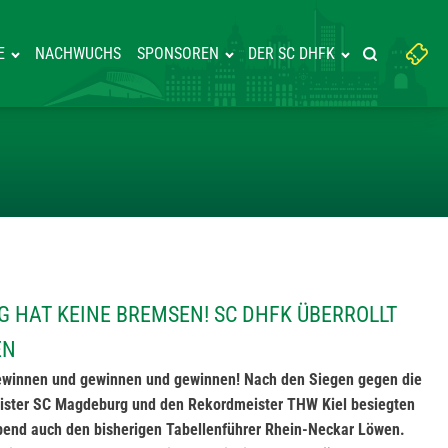
Suchbegriff
E
NACHWUCHS
SPONSOREN
DER SC DHFK
Suche starte
eingeben:
DBALLZUG HAT KEINE BREMSEN!
G HAT KEINE BREMSEN! SC DHFK ÜBERROLLT
EN
gewinnen und gewinnen und gewinnen! Nach den Siegen gegen die
ster SC Magdeburg und den Rekordmeister THW Kiel besiegten
end auch den bisherigen Tabellenführer Rhein-Neckar Löwen.