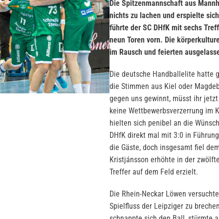
Die Spitzenmannschaft aus Mannhe
nichts zu lachen und erspielte si
führte der SC DHfK mit sechs Tref
neun Toren vorn. Die körperkultur
im Rausch und feierten ausgelasse
Die deutsche Handballelite hatte g
die Stimmen aus Kiel oder Magdebu
gegen uns gewinnt, müsst ihr jetzt
keine Wettbewerbsverzerrung im K
hielten sich penibel an die Wüns
DHfK direkt mal mit 3:0 in Führung
die Gäste, doch insgesamt fiel dem
Kristjánsson erhöhte in der zwölft
Treffer auf dem Feld erzielt.
Die Rhein-Neckar Löwen versuchte
Spielfluss der Leipziger zu breche
schnappte sich den Ball, stürmte 