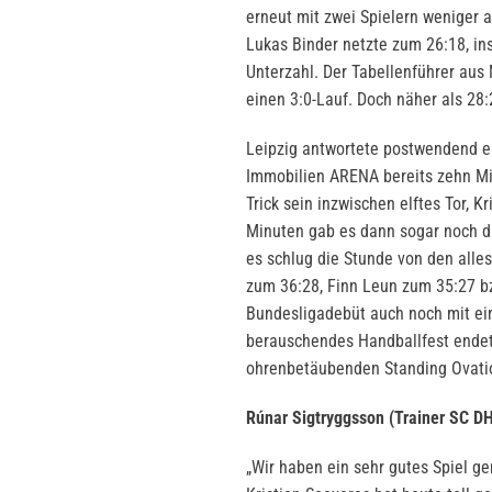
erneut mit zwei Spielern weniger 
Lukas Binder netzte zum 26:18, in
Unterzahl. Der Tabellenführer aus
einen 3:0-Lauf. Doch näher als 28
Leipzig antwortete postwendend e
Immobilien ARENA bereits zehn Min
Trick sein inzwischen elftes Tor, K
Minuten gab es dann sogar noch d
es schlug die Stunde von den alle
zum 36:28, Finn Leun zum 35:27 b
Bundesligadebüt auch noch mit ein
berauschendes Handballfest endete
ohrenbetäubenden Standing Ovati
Rúnar Sigtryggsson (Trainer SC DH
„Wir haben ein sehr gutes Spiel ge