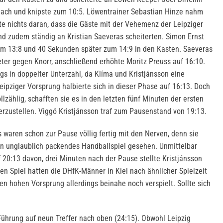
nach und knipste zum 10:5. Löwentrainer Sebastian Hinze nahm
te nichts daran, dass die Gäste mit der Vehemenz der Leipziger
d zudem ständig an Kristian Saeveras scheiterten. Simon Ernst
zum 13:8 und 40 Sekunden später zum 14:9 in den Kasten. Saeveras
ter gegen Knorr, anschließend erhöhte Moritz Preuss auf 16:10.
ngs in doppelter Unterzahl, da Klíma und Kristjánsson eine
eipziger Vorsprung halbierte sich in dieser Phase auf 16:13. Doch
zählig, schafften sie es in den letzten fünf Minuten der ersten
erzustellen. Viggó Kristjánsson traf zum Pausenstand von 19:13.
 waren schon zur Pause völlig fertig mit den Nerven, denn sie
in unglaublich packendes Handballspiel gesehen. Unmittelbar
 20:13 davon, drei Minuten nach der Pause stellte Kristjánsson
ten Spiel hatten die DHfK-Männer in Kiel nach ähnlicher Spielzeit
den hohen Vorsprung allerdings beinahe noch verspielt. Sollte sich
Führung auf neun Treffer nach oben (24:15). Obwohl Leipzig