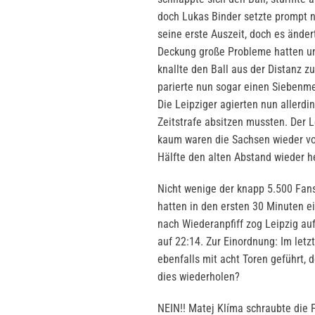
doch Lukas Binder setzte prompt 
seine erste Auszeit, doch es änder
Deckung große Probleme hatten un
knallte den Ball aus der Distanz 
parierte nun sogar einen Siebenme
Die Leipziger agierten nun allerdi
Zeitstrafe absitzen mussten. Der L
kaum waren die Sachsen wieder voll
Hälfte den alten Abstand wieder h
Nicht wenige der knapp 5.500 Fans
hatten in den ersten 30 Minuten e
nach Wiederanpfiff zog Leipzig auf
auf 22:14. Zur Einordnung: Im letz
ebenfalls mit acht Toren geführt, 
dies wiederholen?
NEIN!! Matej Klíma schraubte die 