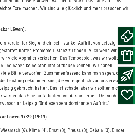
ehalten und unsere Abwehr war richtig stark. Das hat es für uns
leichte Tore machen. Wir sind alle glücklich und mehr brauchen wir
eckar Löwen):
in verdienter Sieg und ein sehr starker Auftritt von Leipzig. Wir
 gestartet, hatten Probleme Distanz zu finden. Auch wenn wir das
wir viele Abpraller verkraften. Das Tempospiel, was wir wollten,
ten und haben keine Stabilität aufbauen können. Wir haben
 viele Bälle verworfen. Zusammenfassend kann man sagen, dass
die Leistung gekommen sind, die wir eigentlich von uns erwarten,
eipzig gebraucht hätten. Das ist schade, aber wir sollten nicht zu
ir werden das Spiel aufarbeiten und daraus lernen. Dennoch ist es
kwunsch an Leipzig für diesen sehr dominanten Auftritt.“
kar Löwen 37:29 (19:13)
Wiesmach (6), Klima (4), Ernst (3), Preuss (3), Gebala (3), Binder