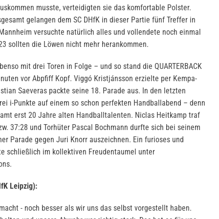
auskommen musste, verteidigten sie das komfortable Polster.
sgesamt gelangen dem SC DHfK in dieser Partie fünf Treffer in
 Mannheim versuchte natürlich alles und vollendete noch einmal
:23 sollten die Löwen nicht mehr herankommen.
benso mit drei Toren in Folge – und so stand die QUARTERBACK
uten vor Abpfiff Kopf. Viggó Kristjánsson erzielte per Kempa-
ristian Saeveras packte seine 18. Parade aus. In den letzten
rei i-Punkte auf einem so schon perfekten Handballabend – denn
samt erst 20 Jahre alten Handballtalenten. Niclas Heitkamp traf
zw. 37:28 und Torhüter Pascal Bochmann durfte sich bei seinem
er Parade gegen Juri Knorr auszeichnen. Ein furioses und
 schließlich im kollektiven Freudentaumel unter
ons.
fK Leipzig):
macht - noch besser als wir uns das selbst vorgestellt haben.