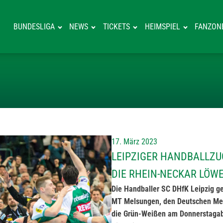
BUNDESLIGA
NEWS
TICKETS
HEIMSPIEL
FANZON
LEIPZIGER HAN
17. März 2023
LEIPZIGER HANDBALLZU
DIE RHEIN-NECKAR LÖW
Die Handballer SC DHfK Leipzig 
MT Melsungen, den Deutschen Mei
die Grün-Weißen am Donnerstagab