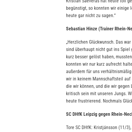
Kristian Saeveras hat heute toll g
begünstigt, so konnten wir einige 
heute gar nicht zu sagen.“
Sebastian Hinze (Trainer Rhein-N
„Herzlichen Glückwunsch. Das war e
sind überhaupt nicht gut ins Spiel
kurz besser gelöst haben, mussten 
konnten wir nur kurz aufrecht hal
außerdem für uns verhältnismäßig
wir in keinem Mannschaftsteil auf 
die wir können, und die wir gegen L
kritisch sein mit unseren Jungs. W
heute frustrierend. Nochmals Glüc
SC DHfK Leipzig gegen Rhein-Nec
Tore SC DHfK: Kristjánsson (11/3), 