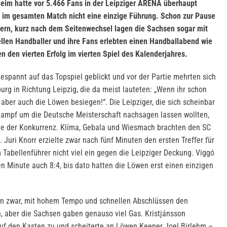
im hatte vor 5.466 Fans in der Leipziger ARENA überhaupt
ch im gesamten Match nicht eine einzige Führung. Schon zur Pause
fern, kurz nach dem Seitenwechsel lagen die Sachsen sogar mit
ellen Handballer und ihre Fans erlebten einen Handballabend wie
n den vierten Erfolg im vierten Spiel des Kalenderjahres.
espannt auf das Topspiel geblickt und vor der Partie mehrten sich
rg in Richtung Leipzig, die da meist lauteten: „Wenn ihr schon
 aber auch die Löwen besiegen!“. Die Leipziger, die sich scheinbar
ampf um die Deutsche Meisterschaft nachsagen lassen wollten,
che der Konkurrenz. Klíma, Gebala und Wiesmach brachten den SC
. Juri Knorr erzielte zwar nach fünf Minuten den ersten Treffer für
 Tabellenführer nicht viel ein gegen die Leipziger Deckung. Viggó
en Minute auch 8:4, bis dato hatten die Löwen erst einen einzigen
n zwar, mit hohem Tempo und schnellen Abschlüssen den
n, aber die Sachsen gaben genauso viel Gas. Kristjánsson
auf den Kasten zu und scheiterte an Löwen Keeper Joel Birlehm –