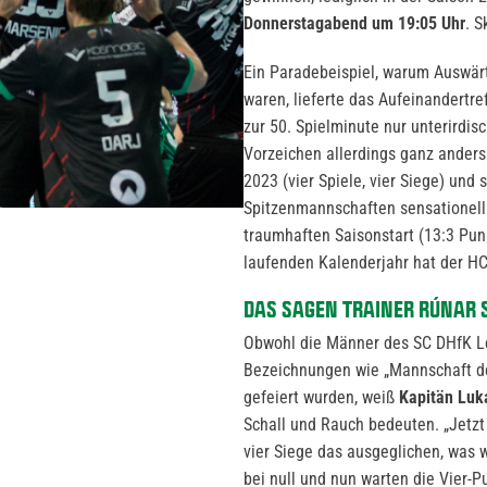
Donnerstagabend um 19:05 Uhr
. S
Ein Paradebeispiel, warum Auswärt
waren, lieferte das Aufeinandertref
zur 50. Spielminute nur unterirdis
Vorzeichen allerdings ganz anders
2023 (vier Spiele, vier Siege) und
Spitzenmannschaften sensationell
traumhaften Saisonstart (13:3 Pun
laufenden Kalenderjahr hat der HC
DAS SAGEN TRAINER RÚNAR 
Obwohl die Männer des SC DHfK Le
Bezeichnungen wie „Mannschaft de
gefeiert wurden, weiß
Kapitän Luk
Schall und Rauch bedeuten. „Jetzt
vier Siege das ausgeglichen, was w
bei null und nun warten die Vier-P