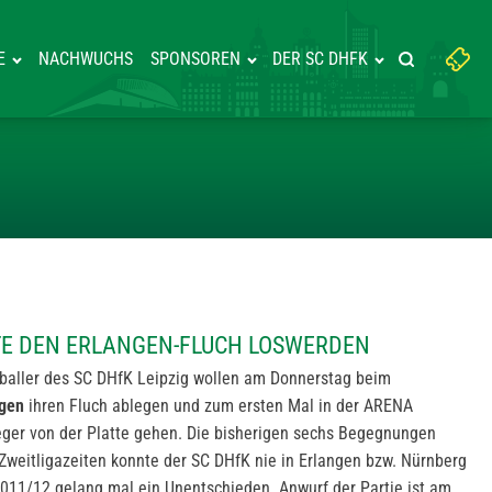
Suchbegriff
E
NACHWUCHS
SPONSOREN
DER SC DHFK
Suche starte
eingeben:
IG MÖCHTE DEN ERLANGEN-FLU
TE DEN ERLANGEN-FLUCH LOSWERDEN
dballer des SC DHfK Leipzig wollen am Donnerstag beim
ngen
ihren Fluch ablegen und zum ersten Mal in der ARENA
er von der Platte gehen. Die bisherigen sechs Begegnungen
 Zweitligazeiten konnte der SC DHfK nie in Erlangen bzw. Nürnberg
 2011/12 gelang mal ein Unentschieden. Anwurf der Partie ist am