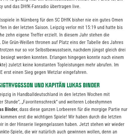
ky und das DHfK-Fanradio übertragen live.
sspiele in Nürnberg für den SC DHfK bisher nie ein gutes Omen
fen in der letzten Saison. Leipzig verlor mit 15:19 und hatte bis
che zehn eigene Treffer erzielt. In diesem Jahr stehen die
. Die Grün-Weißen thronen auf Platz eins der Tabelle des Jahres
 strotzen nur so vor Selbstbewusstsein, nachdem jüngst gleich drei
 besiegt werden konnten. Erlangen hingegen konnte nach einem
kte) zuletzt keine konstanten Topleistungen mehr abrufen. Im
E erst einen Sieg gegen Wetzlar eingefahren.
SIGTRYGGSSON UND KAPITÄN LUKAS BINDER
ipzig in Handballdeutschland in den letzten Wochen mit
r Stunde“, „Favoritenschreck“ und weiteren Lobeshymnen
as Binder
, dass diese ganzen Lorbeeren für die morgige Partie nur
 kommen erst die wichtigen Spiele! Wir haben durch die letzten
ir in der Hinserie liegengelassen haben. Jetzt stehen wir wieder
unkte-Spiele, die wir natürlich auch gewinnen wollen, denn an