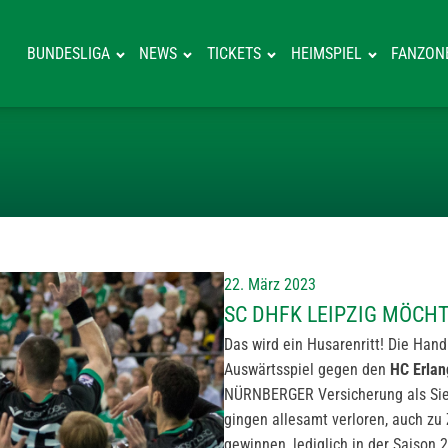
BUNDESLIGA
NEWS
TICKETS
HEIMSPIEL
FANZON
SC DHFK LEIPZ
22. März 2023
SC DHFK LEIPZIG MÖCH
Das wird ein Husarenritt! Die Han
Auswärtsspiel gegen den
HC Erla
NÜRNBERGER Versicherung als Sieg
gingen allesamt verloren, auch zu
gewinnen, lediglich in der Saison