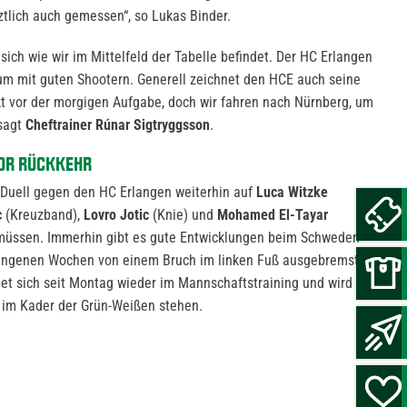
ztlich auch gemessen“, so Lukas Binder.
 sich wie wir im Mittelfeld der Tabelle befindet. Der HC Erlangen
um mit guten Shootern. Generell zeichnet den HCE auch seine
t vor der morgigen Aufgabe, doch wir fahren nach Nürnberg, um
 sagt
Cheftrainer Rúnar Sigtryggsson
.
OR RÜCKKEHR
Duell gegen den HC Erlangen weiterhin auf
Luca Witzke
c
(Kreuzband),
Lovro Jotic
(Knie) und
Mohamed El-Tayar
müssen. Immerhin gibt es gute Entwicklungen beim Schweden
gangenen Wochen von einem Bruch im linken Fuß ausgebremst
et sich seit Montag wieder im Mannschaftstraining und wird am
 im Kader der Grün-Weißen stehen.