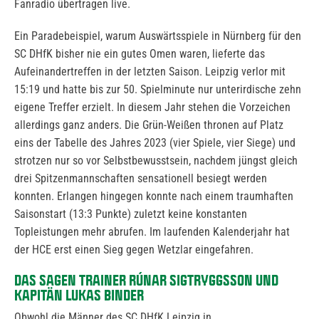
Fanradio übertragen live.
Ein Paradebeispiel, warum Auswärtsspiele in Nürnberg für den
SC DHfK bisher nie ein gutes Omen waren, lieferte das
Aufeinandertreffen in der letzten Saison. Leipzig verlor mit
15:19 und hatte bis zur 50. Spielminute nur unterirdische zehn
eigene Treffer erzielt. In diesem Jahr stehen die Vorzeichen
allerdings ganz anders. Die Grün-Weißen thronen auf Platz
eins der Tabelle des Jahres 2023 (vier Spiele, vier Siege) und
strotzen nur so vor Selbstbewusstsein, nachdem jüngst gleich
drei Spitzenmannschaften sensationell besiegt werden
konnten. Erlangen hingegen konnte nach einem traumhaften
Saisonstart (13:3 Punkte) zuletzt keine konstanten
Topleistungen mehr abrufen. Im laufenden Kalenderjahr hat
der HCE erst einen Sieg gegen Wetzlar eingefahren.
DAS SAGEN TRAINER RÚNAR SIGTRYGGSSON UND
KAPITÄN LUKAS BINDER
Obwohl die Männer des SC DHfK Leipzig in